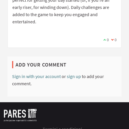
perfect for getting your day started (or, if you're an
early riser, for winding down). Daily challenges are
added to the game to keep you engaged and
entertained.
I agree with t
0
I disagree
0
ADD YOUR COMMENT
Sign in with your account
or
sign up
to add your
comment.