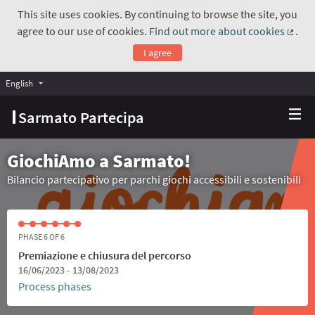
This site uses cookies. By continuing to browse the site, you
agree to our use of cookies.
Find out more about cookies
.
(Exte
I agree
English
Choose language
Scegli la lingua
Sarmato Partecipa
GiochiAmo a Sarmato!
Bilancio partecipativo per parchi giochi accessibili e sostenibili
PHASE 6 OF 6
Premiazione e chiusura del percorso
16/06/2023 - 13/08/2023
Process phases