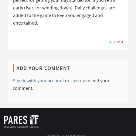
perfect for getting your day started (or, if you're an
early riser, for winding down). Daily challenges are
added to the game to keep you engaged and
entertained.
I agree with t
0
I disagree
0
ADD YOUR COMMENT
Sign in with your account
or
sign up
to add your
comment.