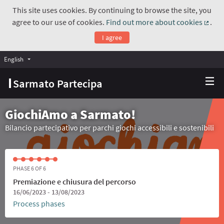
This site uses cookies. By continuing to browse the site, you
agree to our use of cookies.
Find out more about cookies
.
(Exte
I agree
English
Choose language
Scegli la lingua
Sarmato Partecipa
GiochiAmo a Sarmato!
Bilancio partecipativo per parchi giochi accessibili e sostenibili
PHASE 6 OF 6
Premiazione e chiusura del percorso
16/06/2023 - 13/08/2023
Process phases