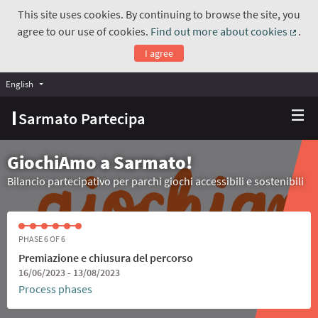
This site uses cookies. By continuing to browse the site, you
agree to our use of cookies.
Find out more about cookies
.
(Exte
I agree
English
Choose language
Scegli la lingua
Sarmato Partecipa
GiochiAmo a Sarmato!
Bilancio partecipativo per parchi giochi accessibili e sostenibili
PHASE 6 OF 6
Premiazione e chiusura del percorso
16/06/2023 - 13/08/2023
Process phases