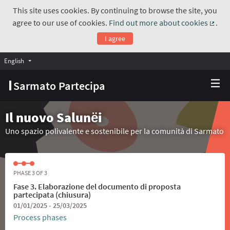
This site uses cookies. By continuing to browse the site, you
agree to our use of cookies.
Find out more about cookies
.
(Exte
I agree
English
Choose language
Scegli la lingua
Sarmato Partecipa
Il nuovo Salunёi
Uno spazio polivalente e sostenibile per la comunità di Sarmato
PHASE 3 OF 3
Fase 3. Elaborazione del documento di proposta
partecipata (chiusura)
01/01/2025 - 25/03/2025
Process phases