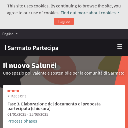
This site uses cookies. By continuing to browse the site, you
agree to our use of cookies.
Find out more about cookies
.
(Exte
I agree
English
Choose language
Scegli la lingua
Sarmato Partecipa
Il nuovo Salunёi
Uno spazio polivalente e sostenibile per la comunità di Sarmato
PHASE 3 OF 3
Fase 3. Elaborazione del documento di proposta
partecipata (chiusura)
01/01/2025 - 25/03/2025
Process phases