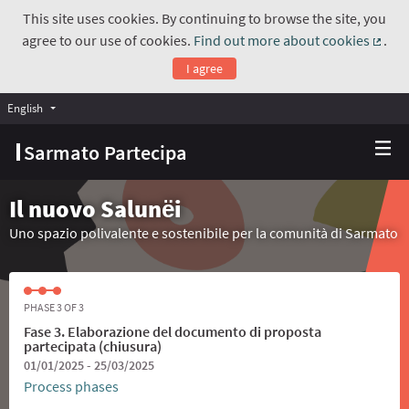
This site uses cookies. By continuing to browse the site, you
agree to our use of cookies.
Find out more about cookies
.
(Exte
I agree
English
Choose language
Scegli la lingua
Sarmato Partecipa
Il nuovo Salunёi
Uno spazio polivalente e sostenibile per la comunità di Sarmato
PHASE 3 OF 3
Fase 3. Elaborazione del documento di proposta
partecipata (chiusura)
01/01/2025 - 25/03/2025
Process phases