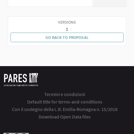
VERSIONS
1
GO BACK TO PROPOSAL
Termini e condizioni
Default title for terms-and-conditions
Con il sostegno della L.R. Emilia-Romagna n. 15/2018
Download Open Data files