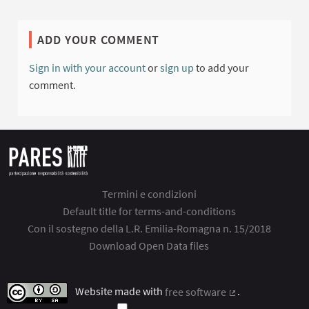
ADD YOUR COMMENT
Sign in with your account
or
sign up
to add your
comment.
Termini e condizioni
Default title for terms-and-conditions
Con il sostegno della L.R. Emilia-Romagna n. 15/2018
Download Open Data files
Website made with
free software
.
(External link)