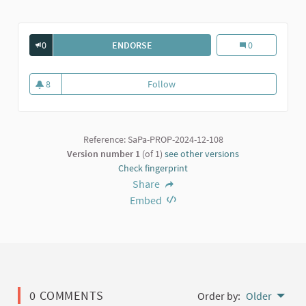
0
ENDORSE
SALA PROIEZIONI PER TUTTE LE ETÀ;
Sala proiezioni p
0
8
Follow
Sala proiezioni per tutte le età;
8 followers
Reference: SaPa-PROP-2024-12-108
Version number 1
(of 1)
see other versions
Check fingerprint
Share
Embed
0 COMMENTS
Order by:
Older