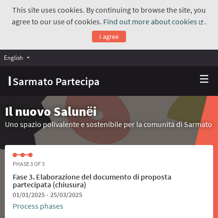
This site uses cookies. By continuing to browse the site, you
agree to our use of cookies.
Find out more about cookies
.
(Exte
I agree
English
Choose language
Scegli la lingua
Sarmato Partecipa
Il nuovo Salunёi
Uno spazio polivalente e sostenibile per la comunità di Sarmato
PHASE 3 OF 3
Fase 3. Elaborazione del documento di proposta
partecipata (chiusura)
01/01/2025 - 25/03/2025
Process phases