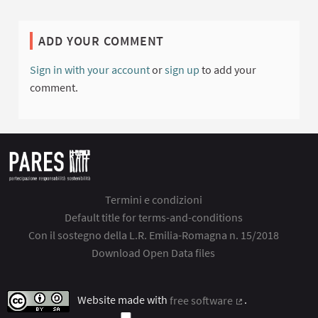
ADD YOUR COMMENT
Sign in with your account
or
sign up
to add your
comment.
Termini e condizioni
Default title for terms-and-conditions
Con il sostegno della L.R. Emilia-Romagna n. 15/2018
Download Open Data files
Website made with
free software
.
(External link)