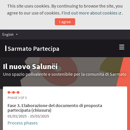
This site uses cookies. By continuing to browse the site, you
agree to our use of cookies.
Find out more about cookies
.
(Exte
I agree
English
Choose language
Scegli la lingua
Sarmato Partecipa
Il nuovo Salunёi
Uno spazio polivalente e sostenibile per la comunità di Sarmato
PHASE 3 OF 3
Fase 3. Elaborazione del documento di proposta
partecipata (chiusura)
01/01/2025 - 25/03/2025
Process phases