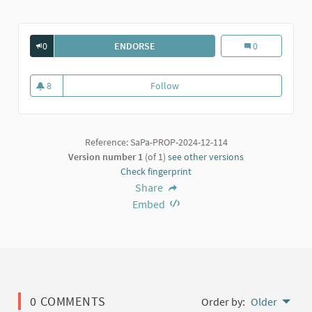
0
ENDORSE
MUSEO DEL PO, MUSEO FOTOGRAFIC
Museo del Po, m
0
8
Follow
Museo del Po, museo fotografic
8 followers
Reference: SaPa-PROP-2024-12-114
Version number 1
(of 1)
see other versions
Check fingerprint
Share
Embed
0 COMMENTS
Order by:
Older