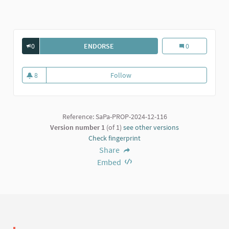
0
ENDORSE
FESTE A TEMA.
Feste a tema.
0
8
Follow
Feste a tema.
8 followers
Reference: SaPa-PROP-2024-12-116
Version number 1
(of 1)
see other versions
Check fingerprint
Share
Embed