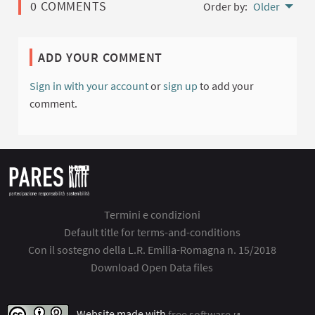
0 COMMENTS
Order by:
Older
ADD YOUR COMMENT
Sign in with your account
or
sign up
to add your
comment.
Termini e condizioni
Default title for terms-and-conditions
Con il sostegno della L.R. Emilia-Romagna n. 15/2018
Download Open Data files
Website made with
free software
.