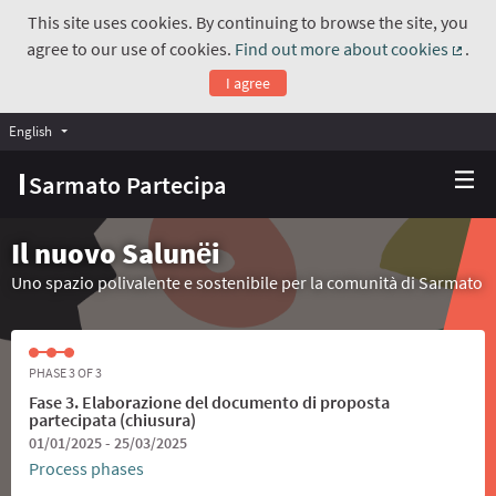
This site uses cookies. By continuing to browse the site, you
agree to our use of cookies.
Find out more about cookies
.
(Exte
I agree
English
Choose language
Scegli la lingua
Sarmato Partecipa
Il nuovo Salunёi
Uno spazio polivalente e sostenibile per la comunità di Sarmato
PHASE 3 OF 3
Fase 3. Elaborazione del documento di proposta
partecipata (chiusura)
01/01/2025 - 25/03/2025
Process phases