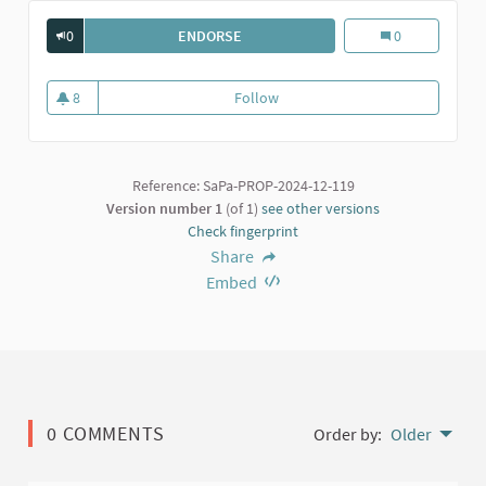
0
ENDORSE
SPAZIO POLIVALENTE
Spazio polivale
0
8
Follow
Spazio polivalente
8 followers
Reference: SaPa-PROP-2024-12-119
Version number 1
(of 1)
see other versions
Check fingerprint
Share
Embed
0 COMMENTS
Order by:
Older