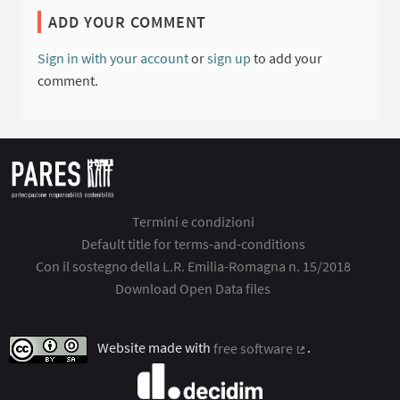
ADD YOUR COMMENT
Sign in with your account
or
sign up
to add your
comment.
Termini e condizioni
Default title for terms-and-conditions
Con il sostegno della L.R. Emilia-Romagna n. 15/2018
Download Open Data files
Website made with
free software
.
(External link)