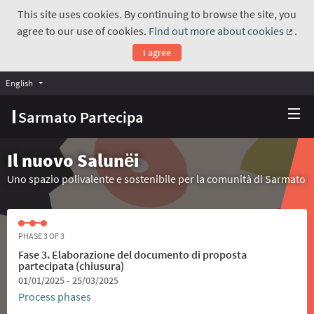
This site uses cookies. By continuing to browse the site, you
agree to our use of cookies.
Find out more about cookies
.
(Exte
I agree
English
Choose language
Scegli la lingua
Sarmato Partecipa
Il nuovo Salunёi
Uno spazio polivalente e sostenibile per la comunità di Sarmato
PHASE 3 OF 3
Fase 3. Elaborazione del documento di proposta
partecipata (chiusura)
01/01/2025 - 25/03/2025
Process phases