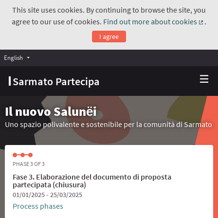
This site uses cookies. By continuing to browse the site, you
agree to our use of cookies.
Find out more about cookies
.
(Exte
I agree
English
Choose language
Scegli la lingua
Sarmato Partecipa
Il nuovo Salunёi
Uno spazio polivalente e sostenibile per la comunità di Sarmato
PHASE 3 OF 3
Fase 3. Elaborazione del documento di proposta
partecipata (chiusura)
01/01/2025 - 25/03/2025
Process phases