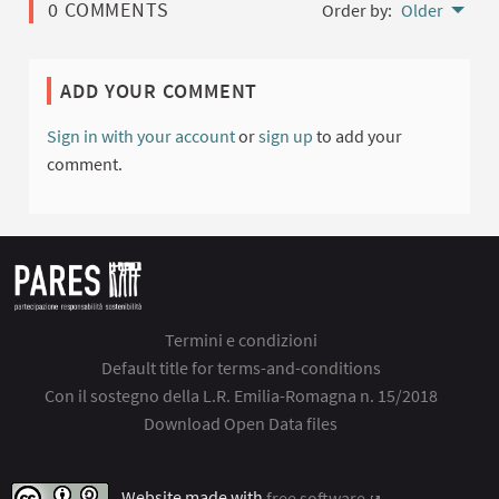
0 COMMENTS
Order by:
Older
ADD YOUR COMMENT
Sign in with your account
or
sign up
to add your
comment.
Termini e condizioni
Default title for terms-and-conditions
Con il sostegno della L.R. Emilia-Romagna n. 15/2018
Download Open Data files
Website made with
free software
.