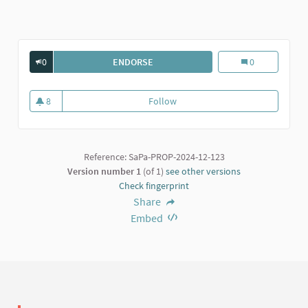
0
ENDORSE
UNA GELATERIA AL SALUNEI...
Una gelateria al 
0
8
Follow
Una gelateria al Salunei...
8 followers
Reference: SaPa-PROP-2024-12-123
Version number 1
(of 1)
see other versions
Check fingerprint
Share
Embed