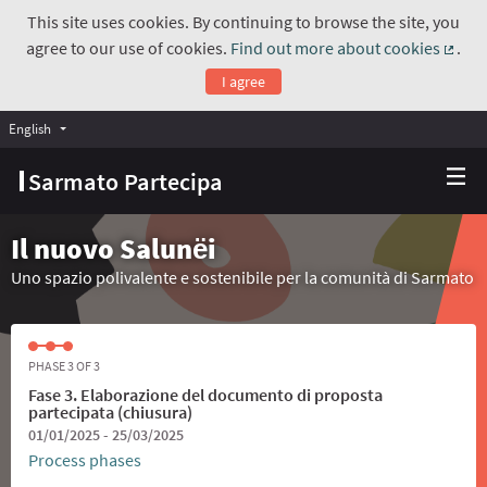
This site uses cookies. By continuing to browse the site, you
agree to our use of cookies.
Find out more about cookies
.
(Exte
I agree
English
Choose language
Scegli la lingua
Sarmato Partecipa
Il nuovo Salunёi
Uno spazio polivalente e sostenibile per la comunità di Sarmato
PHASE 3 OF 3
Fase 3. Elaborazione del documento di proposta
partecipata (chiusura)
01/01/2025 - 25/03/2025
Process phases