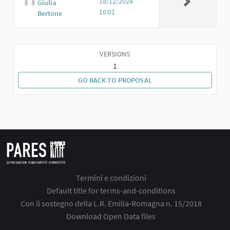
18/12/2024
Giulia
10:01
Bertone
VERSIONS
1
GO BACK TO PROPOSAL
Termini e condizioni
Default title for terms-and-conditions
Con il sostegno della L.R. Emilia-Romagna n. 15/2018
Download Open Data files