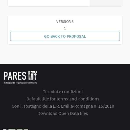
VERSIONS
1
GO BACK TO PROPOSAL
Termini e condizioni
Default title for terms-and-conditions
Con il sostegno della L.R. Emilia-Romagna n. 15/2018
Download Open Data files