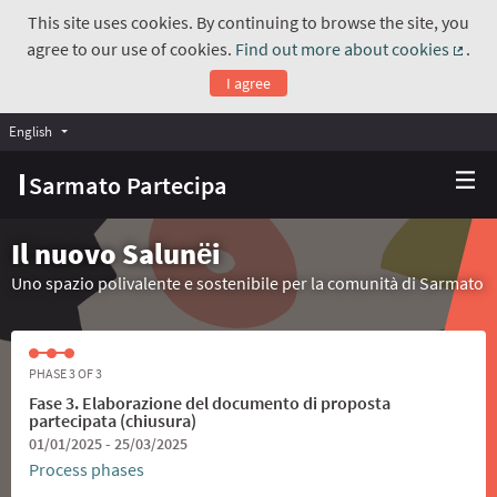
This site uses cookies. By continuing to browse the site, you
agree to our use of cookies.
Find out more about cookies
.
(Exte
I agree
English
Choose language
Scegli la lingua
Sarmato Partecipa
Il nuovo Salunёi
Uno spazio polivalente e sostenibile per la comunità di Sarmato
PHASE 3 OF 3
Fase 3. Elaborazione del documento di proposta
partecipata (chiusura)
01/01/2025 - 25/03/2025
Process phases