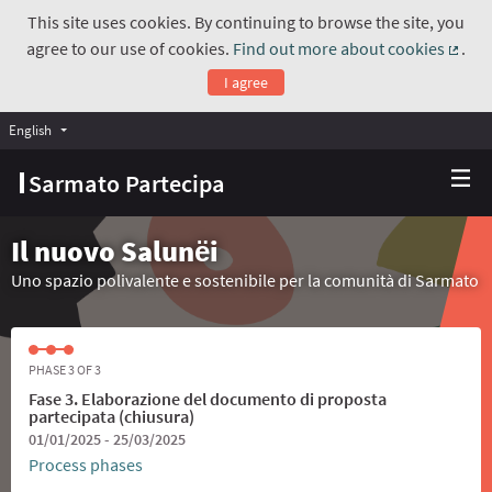
This site uses cookies. By continuing to browse the site, you
agree to our use of cookies.
Find out more about cookies
.
(Exte
I agree
English
Choose language
Scegli la lingua
Sarmato Partecipa
Il nuovo Salunёi
Uno spazio polivalente e sostenibile per la comunità di Sarmato
PHASE 3 OF 3
Fase 3. Elaborazione del documento di proposta
partecipata (chiusura)
01/01/2025 - 25/03/2025
Process phases