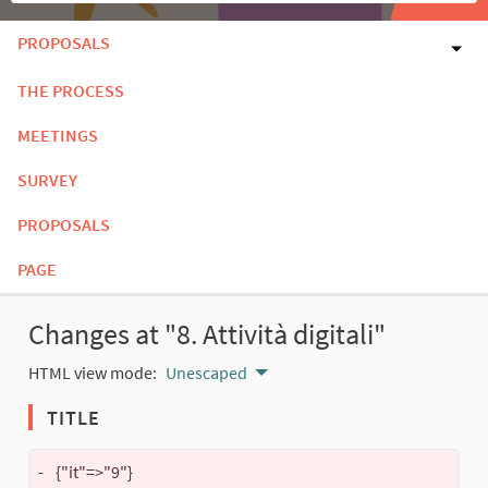
PROPOSALS
THE PROCESS
MEETINGS
SURVEY
PROPOSALS
PAGE
Changes at "8. Attività digitali"
HTML view mode:
Unescaped
TITLE
-
{"it"=>"9"}