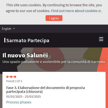
This site uses cookies. By continuing to browse the site, you
agree to our use of cookies.
Find out more about cookies
.
(Exte
I agree
English
Choose language
Scegli la lingua
Sarmato Partecipa
Il nuovo Salunёi
Uno spazio polivalente e sostenibile per la comunità di Sarmato
PHASE 3 OF 3
Fase 3. Elaborazione del documento di proposta
partecipata (chiusura)
01/01/2025 - 25/03/2025
Process phases