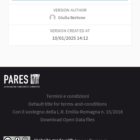
VERSION AUTHOR
Giulia Bertone
VERSION CREATED AT
10/01/2025 14:12
Termini e condizioni
Default title for terms-and-conditions
Con il sostegno della L.R. Emilia-Romagna n. 15/2018
Download Open Data files