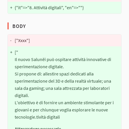
+
{"it"=>"8. Attività digitali", "en"=>""}
BODY
-
["Xxxx"]
+
["
Il nuovo Salunëi può ospitare attività innovative di
sperimentazione digitale.
Si propone di: allestire spazi dedicati alla
sperimentazione del 3D e della realtà virtuale; una
sala da gaming; una sala attrezzata per laboratori
digitali.
L'obiettivo è di fornire un ambiente stimolante per i
giovani e per chiunque voglia esplorare le nuove
tecnologie.tività digitali
Attrezzature necessarie