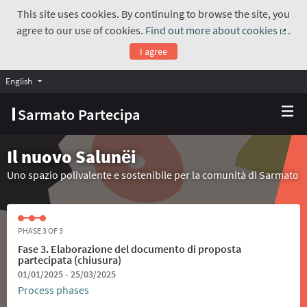
This site uses cookies. By continuing to browse the site, you
agree to our use of cookies.
Find out more about cookies
.
(Exte
I agree
English
Choose language
Scegli la lingua
Sarmato Partecipa
Il nuovo Salunёi
Uno spazio polivalente e sostenibile per la comunità di Sarmato
PHASE 3 OF 3
Fase 3. Elaborazione del documento di proposta
partecipata (chiusura)
01/01/2025 - 25/03/2025
Process phases