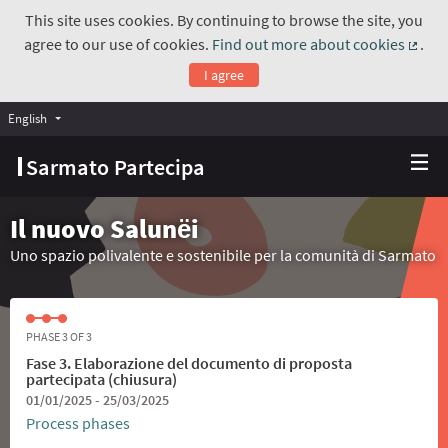
This site uses cookies. By continuing to browse the site, you
agree to our use of cookies.
Find out more about cookies
.
(Exte
I agree
English
Choose language
Scegli la lingua
Sarmato Partecipa
Il nuovo Salunёi
Uno spazio polivalente e sostenibile per la comunità di Sarmato
PHASE 3 OF 3
Fase 3. Elaborazione del documento di proposta
partecipata (chiusura)
01/01/2025 - 25/03/2025
Process phases