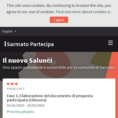
This site uses cookies. By continuing to browse the site, you
agree to our use of cookies.
Find out more about cookies
.
(Exte
I agree
English
Choose language
Scegli la lingua
Sarmato Partecipa
Il nuovo Salunёi
Uno spazio polivalente e sostenibile per la comunità di Sarmato
PHASE 3 OF 3
Fase 3. Elaborazione del documento di proposta
partecipata (chiusura)
01/01/2025 - 25/03/2025
Process phases