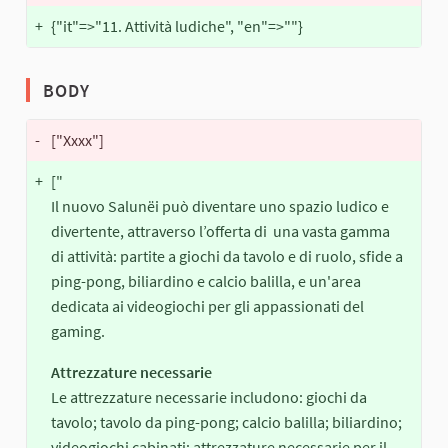
+
{"it"=>"11. Attività ludiche", "en"=>""}
BODY
-
["Xxxx"]
+
["
Il nuovo Salunëi può diventare uno spazio ludico e
divertente, attraverso l’offerta di una vasta gamma
di attività: partite a giochi da tavolo e di ruolo, sfide a
ping-pong, biliardino e calcio balilla, e un'area
dedicata ai videogiochi per gli appassionati del
gaming.
Attrezzature necessarie
Le attrezzature necessarie includono: giochi da
tavolo; tavolo da ping-pong; calcio balilla; biliardino;
videogiochi cabinati; attrezzature necessarie per il