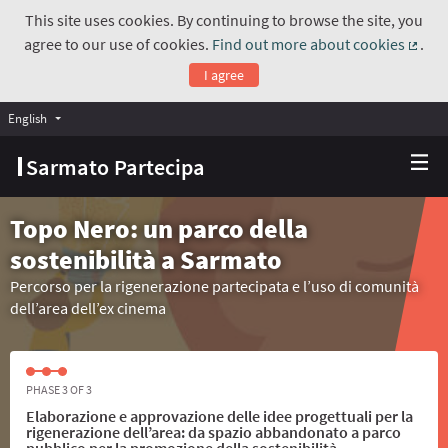
This site uses cookies. By continuing to browse the site, you
agree to our use of cookies.
Find out more about cookies
.
(Exte
I agree
English
Choose language
Scegli la lingua
Sarmato Partecipa
Topo Nero: un parco della
sostenibilità a Sarmato
Percorso per la rigenerazione partecipata e l’uso di comunità
dell’area dell’ex cinema
PHASE 3 OF 3
Elaborazione e approvazione delle idee progettuali per la
rigenerazione dell’area: da spazio abbandonato a parco
pubblico per la promozione della sostenibilità