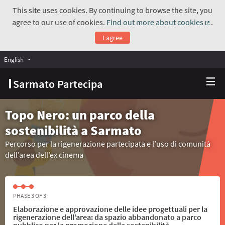
This site uses cookies. By continuing to browse the site, you
agree to our use of cookies.
Find out more about cookies
.
(Exte
I agree
English
Choose language
Scegli la lingua
Sarmato Partecipa
Topo Nero: un parco della
sostenibilità a Sarmato
Percorso per la rigenerazione partecipata e l’uso di comunità
dell’area dell’ex cinema
PHASE 3 OF 3
Elaborazione e approvazione delle idee progettuali per la
rigenerazione dell’area: da spazio abbandonato a parco
pubblico per la promozione della sostenibilità