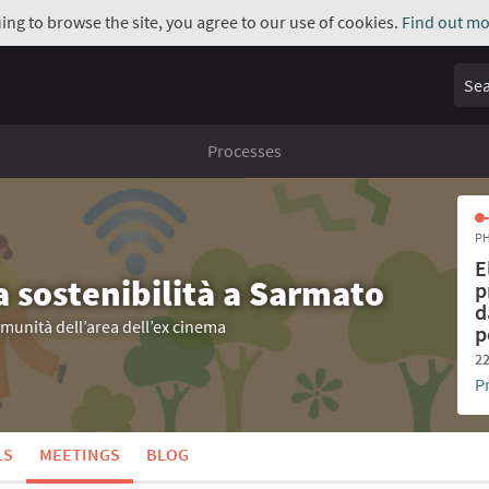
uing to browse the site, you agree to our use of cookies.
Find out mo
Sear
Processes
PH
E
a sostenibilità a Sarmato
p
d
omunità dell’area dell’ex cinema
p
22
P
LS
MEETINGS
BLOG