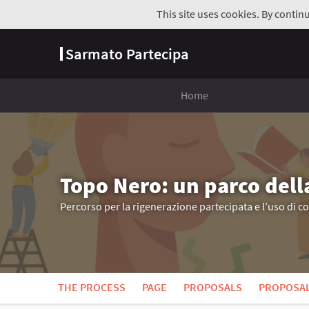
This site uses cookies. By contin
Sarmato Partecipa
Home
Topo Nero: un parco dell
Percorso per la rigenerazione partecipata e l’uso di c
THE PROCESS
PAGE
PROPOSALS
PROPOSA