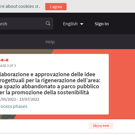
re about cookies
.
I agree
(External link)
ch
Sign In
English
Choose language
Scegli la l
Help
ASE 3 OF 3
laborazione e approvazione delle idee
rogettuali per la rigenerazione dell’area:
a spazio abbandonato a parco pubblico
er la promozione della sostenibilità
/05/2022 - 23/07/2022
rocess phases
More