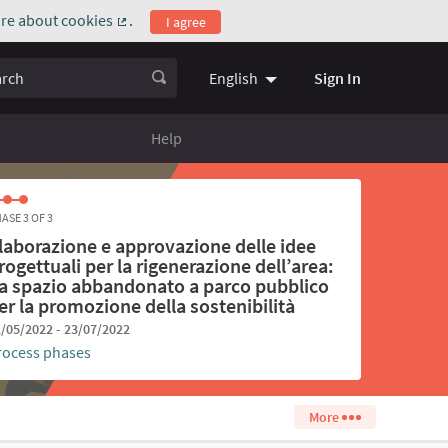
re about cookies
.
I agree
(External link)
ch
Sign In
English
Choose language
Scegli la l
Help
ASE 3 OF 3
laborazione e approvazione delle idee
rogettuali per la rigenerazione dell’area:
a spazio abbandonato a parco pubblico
er la promozione della sostenibilità
/05/2022 - 23/07/2022
rocess phases
More