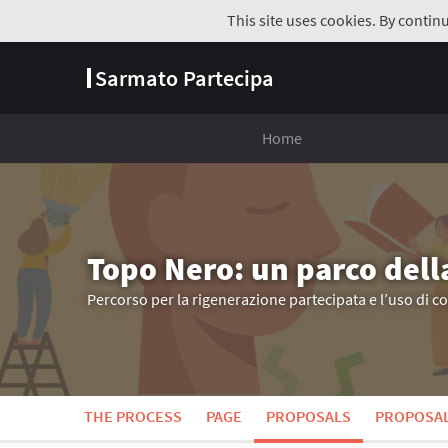
This site uses cookies. By contin
Sarmato Partecipa
Home
Topo Nero: un parco dell
Percorso per la rigenerazione partecipata e l’uso di c
THE PROCESS
PAGE
PROPOSALS
PROPOSA