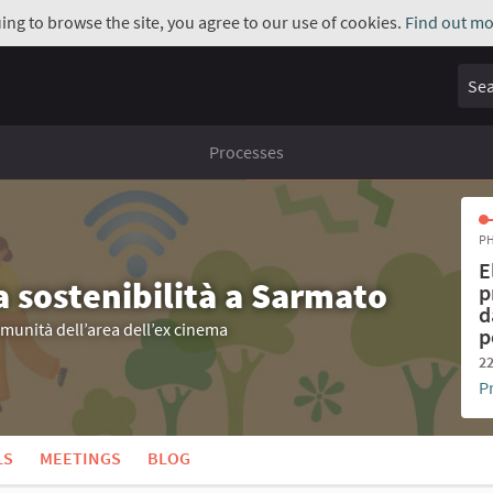
uing to browse the site, you agree to our use of cookies.
Find out mo
Sear
Processes
PH
E
a sostenibilità a Sarmato
p
d
omunità dell’area dell’ex cinema
p
22
P
LS
MEETINGS
BLOG