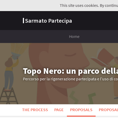
This site uses cookies. By contin
Sarmato Partecipa
Home
Topo Nero: un parco dell
Percorso per la rigenerazione partecipata e l’uso di c
THE PROCESS
PAGE
PROPOSALS
PROPOSA