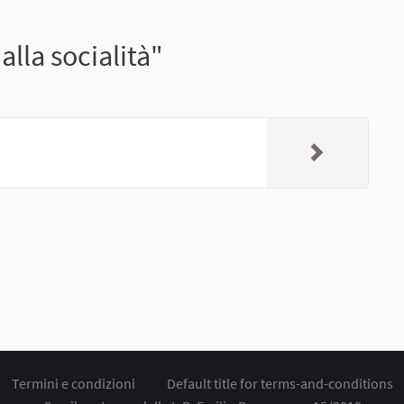
alla socialità"
Termini e condizioni
Default title for terms-and-conditions