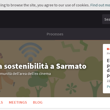
uing to browse the site, you agree to our use of cookies.
Find out mo
Sear
Processes
PH
E
a sostenibilità a Sarmato
p
d
omunità dell’area dell’ex cinema
p
22
P
LS
MEETINGS
BLOG