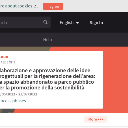
re about cookies
.
I agree
(External link)
ch
Sign In
English
Choose language
Scegli la l
Help
ASE 3 OF 3
laborazione e approvazione delle idee
rogettuali per la rigenerazione dell’area:
a spazio abbandonato a parco pubblico
er la promozione della sostenibilità
/05/2022 - 23/07/2022
rocess phases
More