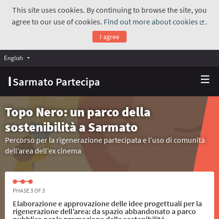
This site uses cookies. By continuing to browse the site, you
agree to our use of cookies.
Find out more about cookies
.
(Exte
I agree
English
Choose language
Scegli la lingua
Sarmato Partecipa
Topo Nero: un parco della
sostenibilità a Sarmato
Percorso per la rigenerazione partecipata e l’uso di comunità
dell’area dell’ex cinema
PHASE 3 OF 3
Elaborazione e approvazione delle idee progettuali per la
rigenerazione dell’area: da spazio abbandonato a parco
pubblico per la promozione della sostenibilità