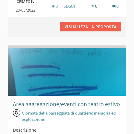
CREATO IL
3
3 SOSTENITORI
SEGUI
0
0
28/03/2022
GIARDINO CON AREA SPORTIVA
VISUALIZZA LA PROPOSTA
GIARDIN
Area aggregazione/eventi con teatro estivo
Giornata della passeggiata di quartiere: memoria ed
esplorazione
Descrizione