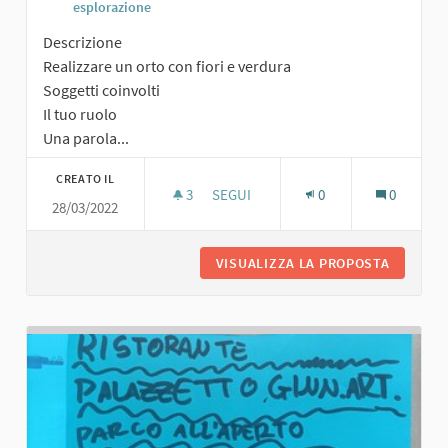
esplorazione
Descrizione
Realizzare un orto con fiori e verdura
Soggetti coinvolti
Il tuo ruolo
Una parola...
CREATO IL
3
3 SOSTENITORI
SEGUI
0
0
28/03/2022
ORTO CON FIORI E VERDURA
VISUALIZZA LA PROPOSTA
ORTO CO