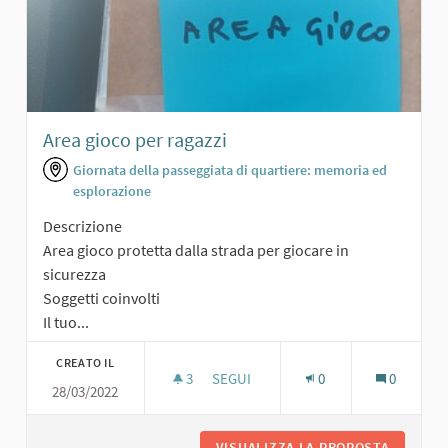
Area gioco per ragazzi
Giornata della passeggiata di quartiere: memoria ed
esplorazione
Descrizione
Area gioco protetta dalla strada per giocare in
sicurezza
Soggetti coinvolti
Il tuo...
CREATO IL
3
3 SOSTENITORI
SEGUI
0
0
28/03/2022
AREA GIOCO PER RAGAZZI
VISUALIZZA LA PROPOSTA
AREA GI