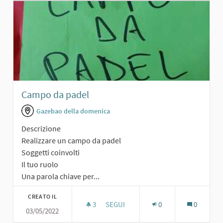
Campo da padel
Gazebao della domenica
Descrizione
Realizzare un campo da padel
Soggetti coinvolti
Il tuo ruolo
Una parola chiave per...
CREATO IL
3
3 SOSTENITORI
SEGUI
0
0
03/05/2022
CAMPO DA PADEL