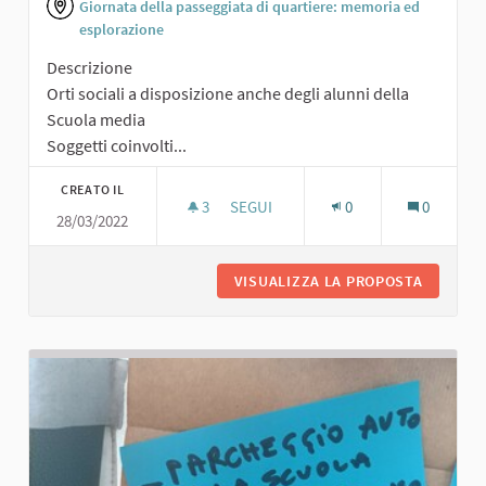
Giornata della passeggiata di quartiere: memoria ed
esplorazione
Descrizione
Orti sociali a disposizione anche degli alunni della
Scuola media
Soggetti coinvolti...
CREATO IL
3
3 SOSTENITORI
SEGUI
0
0
28/03/2022
ORTI SOCIALI
VISUALIZZA LA PROPOSTA
ORTI SO