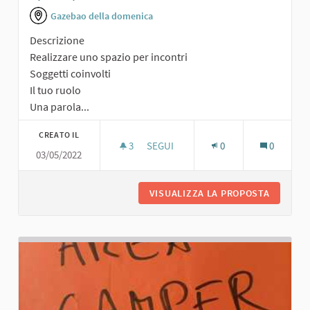
Gazebao della domenica
Descrizione
Realizzare uno spazio per incontri
Soggetti coinvolti
Il tuo ruolo
Una parola...
CREATO IL
3
3 SOSTENITORI
SEGUI
0
0
03/05/2022
SPAZIO PER INCONTRI
VISUALIZZA LA PROPOSTA
SPAZIO 