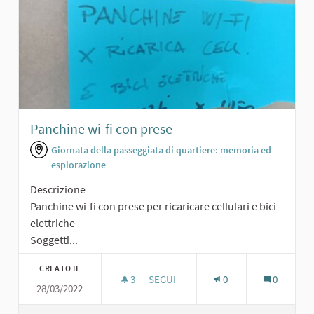
Panchine wi-fi con prese
Giornata della passeggiata di quartiere: memoria ed
esplorazione
Descrizione
Panchine wi-fi con prese per ricaricare cellulari e bici
elettriche
Soggetti...
CREATO IL
3
3 SOSTENITORI
SEGUI
0
0
28/03/2022
PANCHINE WI-FI CON PRESE