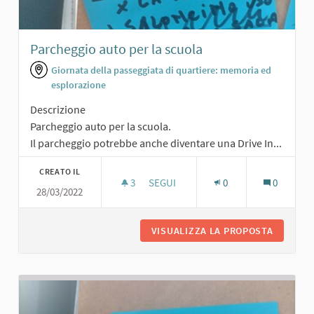
Parcheggio auto per la scuola
Giornata della passeggiata di quartiere: memoria ed
esplorazione
Descrizione
Parcheggio auto per la scuola.
Il parcheggio potrebbe anche diventare una Drive In...
CREATO IL
3
3 SOSTENITORI
SEGUI
0
0
28/03/2022
PARCHEGGIO AUTO PER LA SCUOLA
VISUALIZZA LA PROPOSTA
PARCHEG