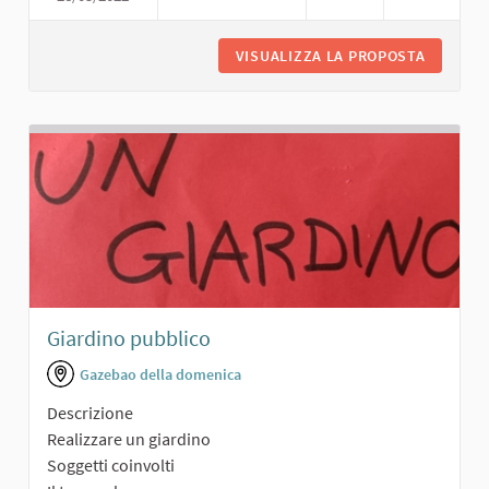
VISUALIZZA LA PROPOSTA
PARCO A
Giardino pubblico
Gazebao della domenica
Descrizione
Realizzare un giardino
Soggetti coinvolti