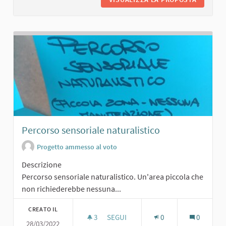
Percorso sensoriale naturalistico
Progetto ammesso al voto
Descrizione
Percorso sensoriale naturalistico. Un'area piccola che
non richiederebbe nessuna...
CREATO IL
3
3 SOSTENITORI
SEGUI
0
0
28/03/2022
PERCORSO SENSORIALE NATURALIS