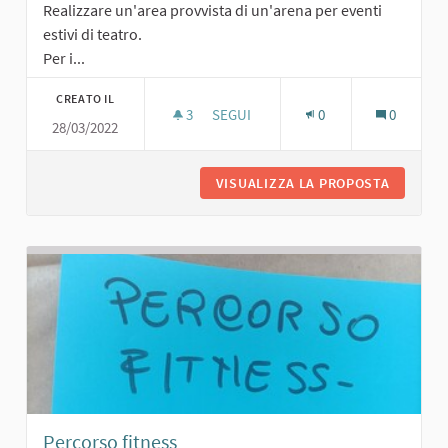
Realizzare un'area provvista di un'arena per eventi
estivi di teatro.
Per i...
CREATO IL
3
3 SOSTENITORI
SEGUI
0
0
28/03/2022
AREA AGGREGAZIONE/EVENTI CON T
VISUALIZZA LA PROPOSTA
AREA AG
Percorso fitness