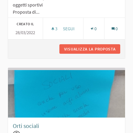
oggetti sportivi
Proposta di...
CREATO IL
3
3 SOSTENITORI
SEGUI
0
0
28/03/2022
PISTA DI ATLETICA E RIVENDITA DI O
VISUALIZZA LA PROPOSTA
PISTA D
Orti sociali