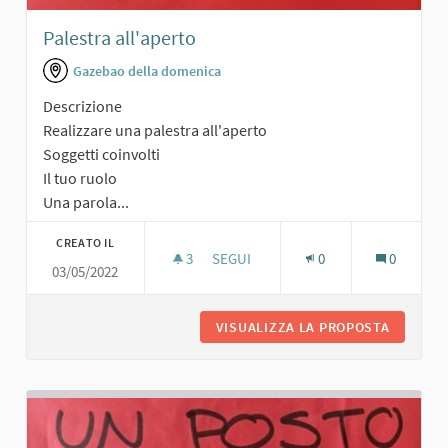
Palestra all'aperto
Gazebao della domenica
Descrizione
Realizzare una palestra all'aperto
Soggetti coinvolti
Il tuo ruolo
Una parola...
CREATO IL
3
3 SOSTENITORI
SEGUI
0
0
03/05/2022
PALESTRA ALL'APERTO
VISUALIZZA LA PROPOSTA
PALESTR