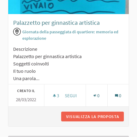
Palazzetto per ginnastica artistica
Giornata della passeggiata di quartiere: memoria ed
esplorazione
Descrizione
Palazzetto per ginnastica artistica
Soggetti coinvolti
Il tuo ruolo
Una parola...
CREATO IL
3
3 SOSTENITORI
SEGUI
0
0
28/03/2022
PALAZZETTO PER GINNASTICA ARTIS
VISUALIZZA LA PROPOSTA
PALAZZE