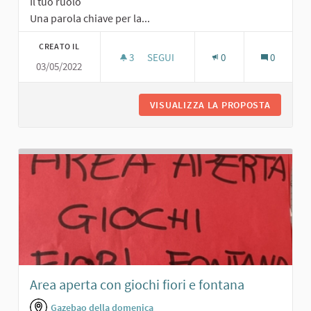
Il tuo ruolo
Una parola chiave per la...
CREATO IL
3
3 SOSTENITORI
SEGUI
0
0
03/05/2022
GIARDINO PUBBLICO
VISUALIZZA LA PROPOSTA
GIARDIN
Area aperta con giochi fiori e fontana
Gazebao della domenica