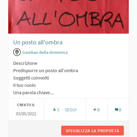
Un posto all'ombra
Gazebao della domenica
Descrizione
Predisporre un posto all'ombra
Soggetti coinvolti
Il tuo ruolo
Una parola chiave...
CREATO IL
3
3 SOSTENITORI
SEGUI
0
0
03/05/2022
UN POSTO ALL'OMBRA
VISUALIZZA LA PROPOSTA
UN POST