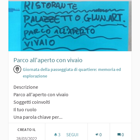
Parco all'aperto con vivaio
Giornata della passeggiata di quartiere: memoria ed
esplorazione
Descrizione
Parco all'aperto con vivaio
Soggetti coinvolti
Il tuo ruolo
Una parola chiave per...
CREATO IL
3
3 SOSTENITORI
SEGUI
0
0
28/03/2022
PARCO ALL'APERTO CON VIVAIO