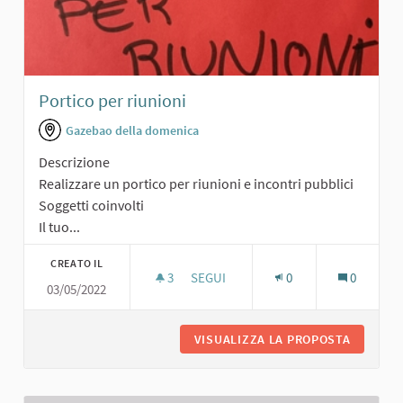
Portico per riunioni
Gazebao della domenica
Descrizione
Realizzare un portico per riunioni e incontri pubblici
Soggetti coinvolti
Il tuo...
CREATO IL
3
3 SOSTENITORI
SEGUI
0
0
03/05/2022
PORTICO PER RIUNIONI
VISUALIZZA LA PROPOSTA
PORTICO