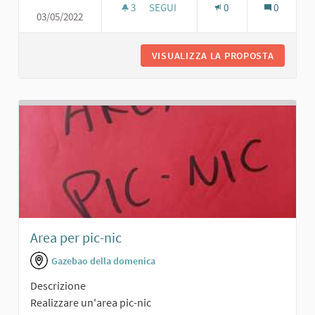
3
3 SOSTENITORI
SEGUI
0
0
03/05/2022
PARCO PER BAMBINI
VISUALIZZA LA PROPOSTA
PARCO P
Area per pic-nic
Gazebao della domenica
Descrizione
Realizzare un'area pic-nic