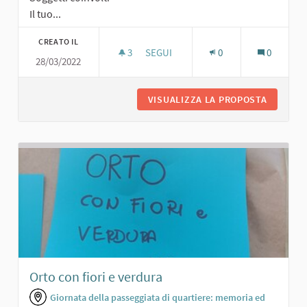
Il tuo...
CREATO IL
3
3 SOSTENITORI
SEGUI
0
0
28/03/2022
AREA VERDE PER TUTTI
VISUALIZZA LA PROPOSTA
AREA VE
Orto con fiori e verdura
Giornata della passeggiata di quartiere: memoria ed