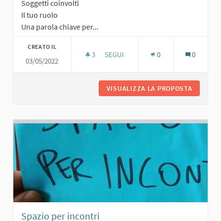
Soggetti coinvolti
Il tuo ruolo
Una parola chiave per...
CREATO IL
3
3 SOSTENITORI
SEGUI
0
0
03/05/2022
AREA PER PIC-NIC
VISUALIZZA LA PROPOSTA
AREA PE
Spazio per incontri