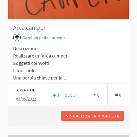
Area camper
Gazebao della domenica
Descrizione
Realizzare un'area camper
Soggetti coinvolti
Il tuo ruolo
Una parola chiave per la...
CREATO IL
3
3 SOSTENITORI
SEGUI
0
0
03/05/2022
AREA CAMPER
VISUALIZZA LA PROPOSTA
AREA C