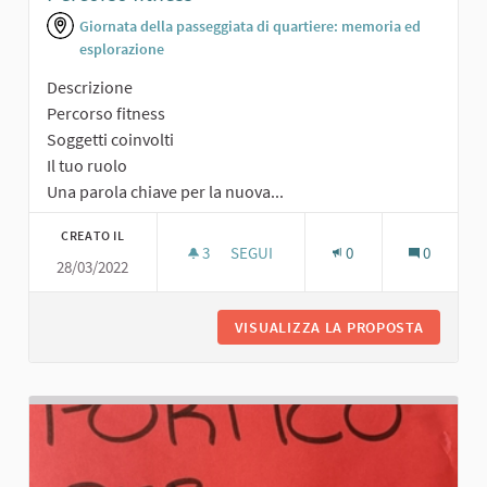
Giornata della passeggiata di quartiere: memoria ed
esplorazione
Descrizione
Percorso fitness
Soggetti coinvolti
Il tuo ruolo
Una parola chiave per la nuova...
CREATO IL
3
3 SOSTENITORI
SEGUI
0
0
28/03/2022
PERCORSO FITNESS
VISUALIZZA LA PROPOSTA
PERCORS