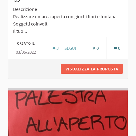
Descrizione
Realizzare un'area aperta con giochi fiori e fontana
Soggetti coinvolti
Il tuo...
CREATO IL
3
3 SOSTENITORI
SEGUI
0
0
03/05/2022
AREA APERTA CON GIOCHI FIORI E F
VISUALIZZA LA PROPOSTA
AREA AP