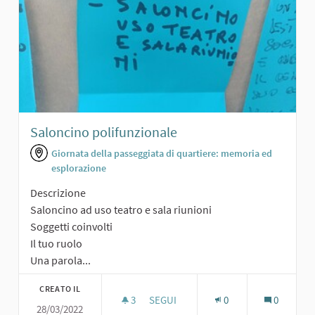
Saloncino polifunzionale
Giornata della passeggiata di quartiere: memoria ed
esplorazione
Descrizione
Saloncino ad uso teatro e sala riunioni
Soggetti coinvolti
Il tuo ruolo
Una parola...
CREATO IL
3
3 SOSTENITORI
SEGUI
0
0
28/03/2022
SALONCINO POLIFUNZIONALE