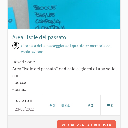
Area "Isole del passato"
Giornata della passeggiata di quartiere: memoria ed
esplorazione
Descrizione
Area "Isole del passato" dedicata ai giochi di una volta
con:
- bocce
- pista...
CREATO IL
3
3 SOSTENITORI
SEGUI
0
0
28/03/2022
AREA "ISOLE DEL PASSATO"
VISUALIZZA LA PROPOSTA
AREA "I