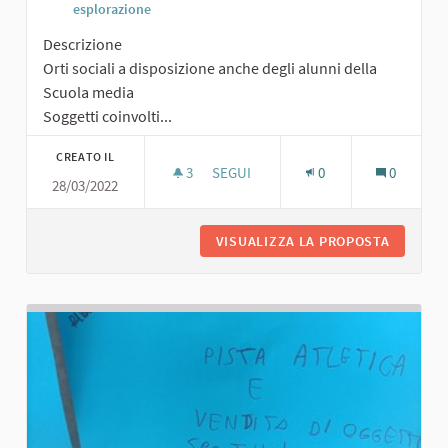
esplorazione
Descrizione
Orti sociali a disposizione anche degli alunni della
Scuola media
Soggetti coinvolti...
CREATO IL
3
3 SOSTENITORI
SEGUI
0
0
28/03/2022
ORTI SOCIALI
VISUALIZZA LA PROPOSTA
ORTI SO