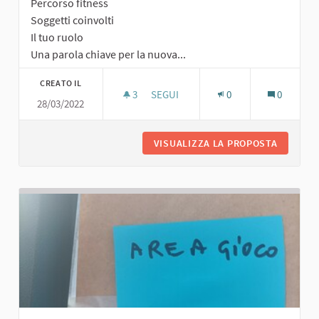
Percorso fitness
Soggetti coinvolti
Il tuo ruolo
Una parola chiave per la nuova...
CREATO IL
3
3 SOSTENITORI
SEGUI
0
0
28/03/2022
PERCORSO FITNESS
VISUALIZZA LA PROPOSTA
PERCORS