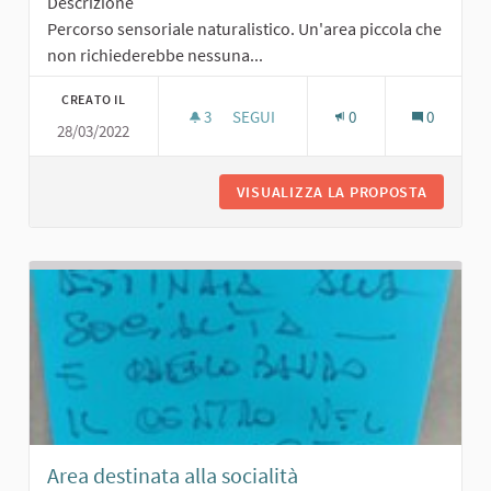
Descrizione
Percorso sensoriale naturalistico. Un'area piccola che
non richiederebbe nessuna...
CREATO IL
3
3 SOSTENITORI
SEGUI
0
0
28/03/2022
PERCORSO SENSORIALE NATURALIS
VISUALIZZA LA PROPOSTA
PERCORS
Area destinata alla socialità