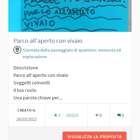
Parco all'aperto con vivaio
Giornata della passeggiata di quartiere: memoria ed
esplorazione
Descrizione
Parco all'aperto con vivaio
Soggetti coinvolti
Il tuo ruolo
Una parola chiave per...
CREATO IL
3
3 SOSTENITORI
SEGUI
0
0
28/03/2022
PARCO ALL'APERTO CON VIVAIO
VISUALIZZA LA PROPOSTA
PARCO A