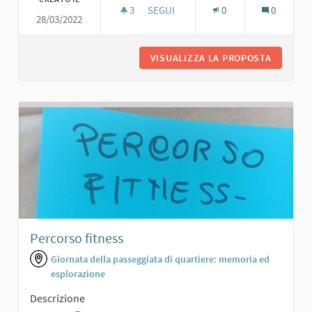
3
3 SOSTENITORI
SEGUI
0
0
28/03/2022
AREA VERDE PER TUTTI
VISUALIZZA LA PROPOSTA
AREA VE
Percorso fitness
Giornata della passeggiata di quartiere: memoria ed
esplorazione
Descrizione