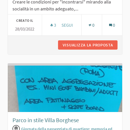
Creare le condizioni per "incontrarsi" mirando alla
socialità in un ambito adeguato,...
CREATO IL
3
3 SOSTENITORI
SEGUI
0
0
28/03/2022
AREA DI INCONTRO CON VERDE E A
VISUALIZZA LA PROPOSTA
AREA DI
Parco in stile Villa Borghese
Giornata della passeggiata di quartiere: memoria ed