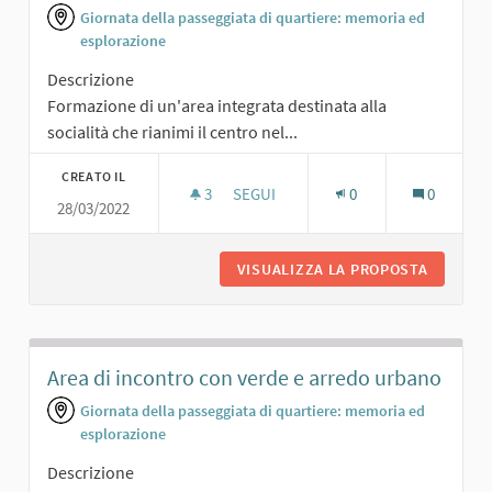
Giornata della passeggiata di quartiere: memoria ed
esplorazione
Descrizione
Formazione di un'area integrata destinata alla
socialità che rianimi il centro nel...
CREATO IL
3
3 SOSTENITORI
SEGUI
0
0
28/03/2022
AREA DESTINATA ALLA SOCIALITÀ
VISUALIZZA LA PROPOSTA
AREA DE
Area di incontro con verde e arredo urbano
Giornata della passeggiata di quartiere: memoria ed
esplorazione
Descrizione