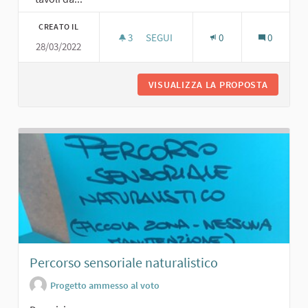
CREATO IL
3
3 SOSTENITORI
SEGUI
0
0
28/03/2022
ARENA MULTIFUNZIONALE
VISUALIZZA LA PROPOSTA
ARENA M
Percorso sensoriale naturalistico
Progetto ammesso al voto