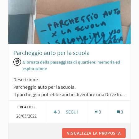
Parcheggio auto per la scuola
Giornata della passeggiata di quartiere: memoria ed
esplorazione
Descrizione
Parcheggio auto per la scuola.
Il parcheggio potrebbe anche diventare una Drive In...
CREATO IL
3
3 SOSTENITORI
SEGUI
0
0
28/03/2022
PARCHEGGIO AUTO PER LA SCUOLA
VISUALIZZA LA PROPOSTA
PARCHEG