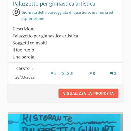
Palazzetto per ginnastica artistica
Giornata della passeggiata di quartiere: memoria ed
esplorazione
Descrizione
Palazzetto per ginnastica artistica
Soggetti coinvolti
Il tuo ruolo
Una parola...
CREATO IL
3
3 SOSTENITORI
SEGUI
0
0
28/03/2022
PALAZZETTO PER GINNASTICA ARTIS
VISUALIZZA LA PROPOSTA
PALAZZE