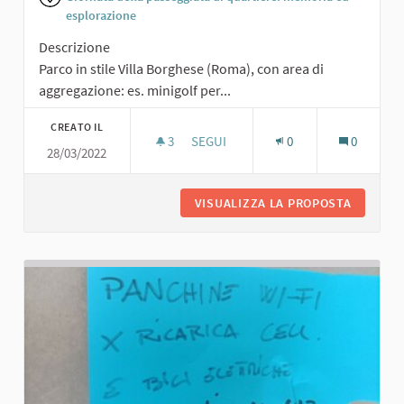
esplorazione
Descrizione
Parco in stile Villa Borghese (Roma), con area di
aggregazione: es. minigolf per...
CREATO IL
3
3 SOSTENITORI
SEGUI
0
0
28/03/2022
PARCO IN STILE VILLA BORGHESE
VISUALIZZA LA PROPOSTA
PARCO I