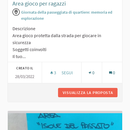
Area gioco per ragazzi
Giornata della passeggiata di quartiere: memoria ed
esplorazione
Descrizione
Area gioco protetta dalla strada per giocare in
sicurezza
Soggetti coinvolti
Il tuo...
CREATO IL
3
3 SOSTENITORI
SEGUI
0
0
28/03/2022
AREA GIOCO PER RAGAZZI
VISUALIZZA LA PROPOSTA
AREA GI