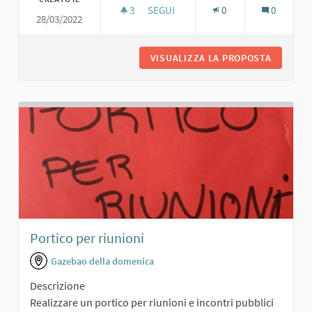
3
3 SOSTENITORI
SEGUI
0
0
28/03/2022
AREA AGGREGAZIONE/EVENTI CON T
VISUALIZZA LA PROPOSTA
AREA AG
Portico per riunioni
Gazebao della domenica
Descrizione
Realizzare un portico per riunioni e incontri pubblici