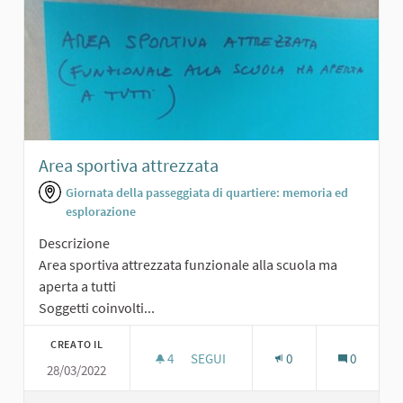
Area sportiva attrezzata
Giornata della passeggiata di quartiere: memoria ed
esplorazione
Descrizione
Area sportiva attrezzata funzionale alla scuola ma
aperta a tutti
Soggetti coinvolti...
CREATO IL
4
4 SOSTENITORI
SEGUI
0
0
28/03/2022
AREA SPORTIVA ATTREZZATA