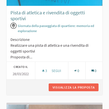
Pista di atletica e rivendita di oggetti
sportivi
Giornata della passeggiata di quartiere: memoria ed
esplorazione
Descrizione
Realizzare una pista di atletica e una rivendita di
oggetti sportivi
Proposta di...
CREATO IL
3
3 SOSTENITORI
SEGUI
0
0
28/03/2022
PISTA DI ATLETICA E RIVENDITA DI O
VISUALIZZA LA PROPOSTA
PISTA D