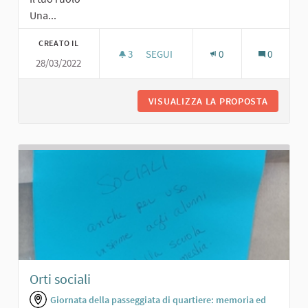
Una...
CREATO IL
3
3 SOSTENITORI
SEGUI
0
0
28/03/2022
PERCORSO VITA ATTREZZATO
VISUALIZZA LA PROPOSTA
PERCORS
Orti sociali
Giornata della passeggiata di quartiere: memoria ed