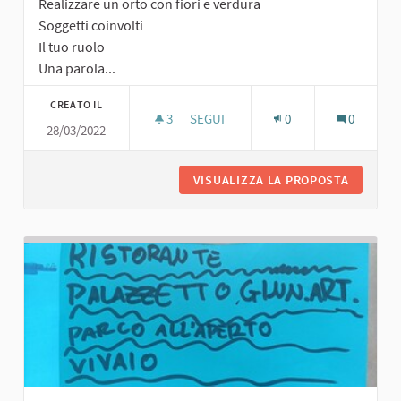
Realizzare un orto con fiori e verdura
Soggetti coinvolti
Il tuo ruolo
Una parola...
CREATO IL
3
3 SOSTENITORI
SEGUI
0
0
28/03/2022
ORTO CON FIORI E VERDURA
VISUALIZZA LA PROPOSTA
ORTO CO