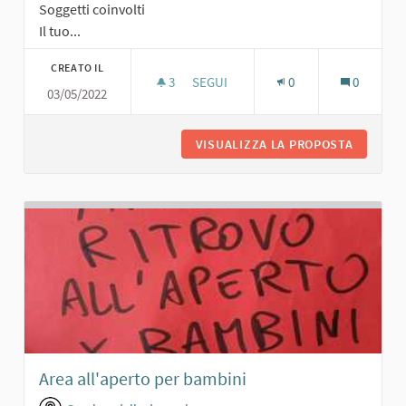
Soggetti coinvolti
Il tuo...
CREATO IL
3
3 SOSTENITORI
SEGUI
0
0
03/05/2022
PORTICO PER RIUNIONI
VISUALIZZA LA PROPOSTA
PORTICO
Area all'aperto per bambini