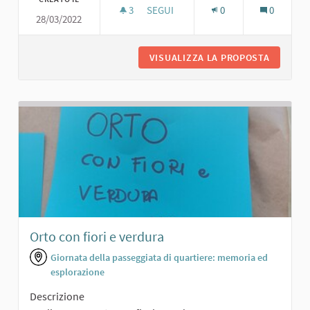
3
3 SOSTENITORI
SEGUI
0
0
28/03/2022
AREA VERDE PER TUTTI
VISUALIZZA LA PROPOSTA
AREA VE
Orto con fiori e verdura
Giornata della passeggiata di quartiere: memoria ed
esplorazione
Descrizione