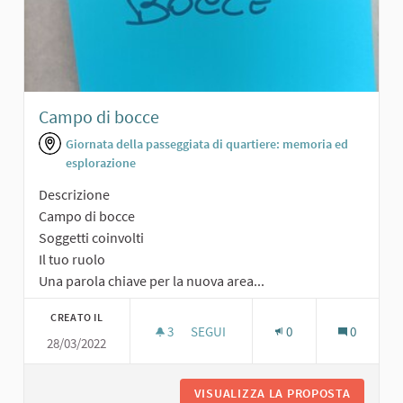
Campo di bocce
Giornata della passeggiata di quartiere: memoria ed
esplorazione
Descrizione
Campo di bocce
Soggetti coinvolti
Il tuo ruolo
Una parola chiave per la nuova area...
CREATO IL
3
3 SOSTENITORI
SEGUI
0
0
28/03/2022
CAMPO DI BOCCE
VISUALIZZA LA PROPOSTA
CAMPO D