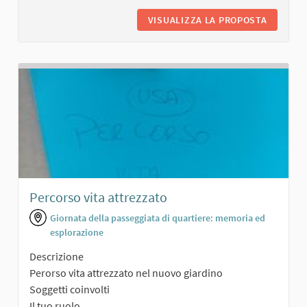
VISUALIZZA LA PROPOSTA
SALONCI
Percorso vita attrezzato
Giornata della passeggiata di quartiere: memoria ed
esplorazione
Descrizione
Perorso vita attrezzato nel nuovo giardino
Soggetti coinvolti
Il tuo ruolo