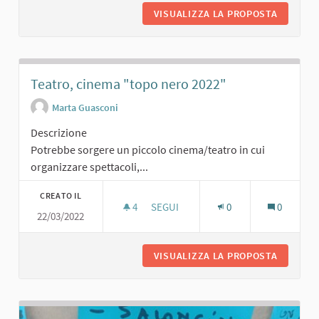
VISUALIZZA LA PROPOSTA
AREA SP
Teatro, cinema "topo nero 2022"
Marta Guasconi
Descrizione
Potrebbe sorgere un piccolo cinema/teatro in cui
organizzare spettacoli,...
CREATO IL
4
4 SOSTENITORI
SEGUI
0
0
22/03/2022
TEATRO, CINEMA "TOPO NERO 2022"
VISUALIZZA LA PROPOSTA
TEATRO,