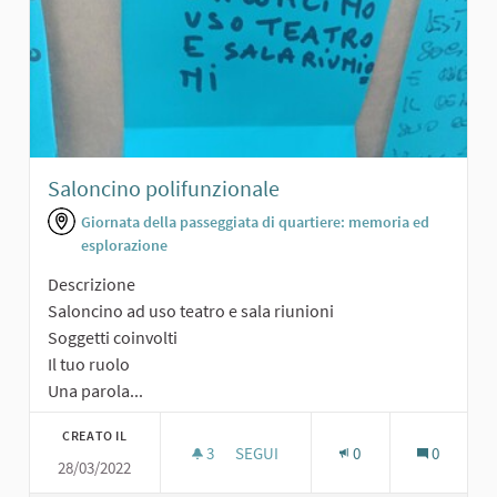
Saloncino polifunzionale
Giornata della passeggiata di quartiere: memoria ed
esplorazione
Descrizione
Saloncino ad uso teatro e sala riunioni
Soggetti coinvolti
Il tuo ruolo
Una parola...
CREATO IL
3
3 SOSTENITORI
SEGUI
0
0
28/03/2022
SALONCINO POLIFUNZIONALE