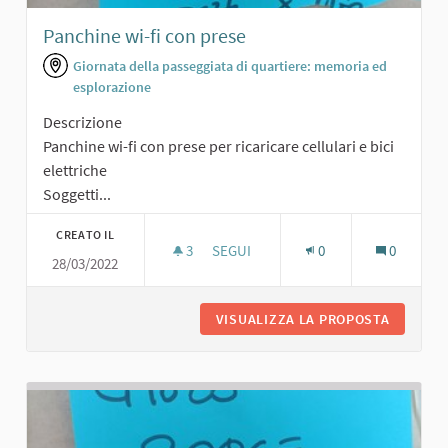
Panchine wi-fi con prese
Giornata della passeggiata di quartiere: memoria ed
esplorazione
Descrizione
Panchine wi-fi con prese per ricaricare cellulari e bici
elettriche
Soggetti...
CREATO IL
3
3 SOSTENITORI
SEGUI
0
0
28/03/2022
PANCHINE WI-FI CON PRESE
VISUALIZZA LA PROPOSTA
PANCHIN