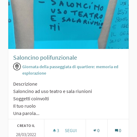
Saloncino polifunzionale
Giornata della passeggiata di quartiere: memoria ed
esplorazione
Descrizione
Saloncino ad uso teatro e sala riunioni
Soggetti coinvolti
Il tuo ruolo
Una parola...
CREATO IL
3
3 SOSTENITORI
SEGUI
0
0
28/03/2022
SALONCINO POLIFUNZIONALE