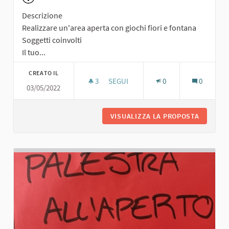
Descrizione
Realizzare un'area aperta con giochi fiori e fontana
Soggetti coinvolti
Il tuo...
CREATO IL
3
3 SOSTENITORI
SEGUI
0
0
03/05/2022
AREA APERTA CON GIOCHI FIORI E F
VISUALIZZA LA PROPOSTA
AREA AP