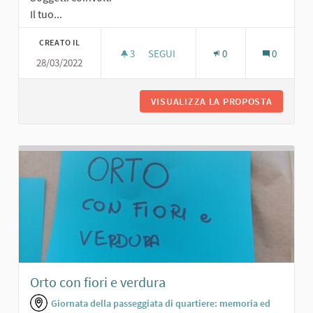
Il tuo...
CREATO IL
3
3 SOSTENITORI
SEGUI
0
0
28/03/2022
AREA VERDE PER TUTTI
VISUALIZZA LA PROPOSTA
AREA VE
Orto con fiori e verdura
Giornata della passeggiata di quartiere: memoria ed