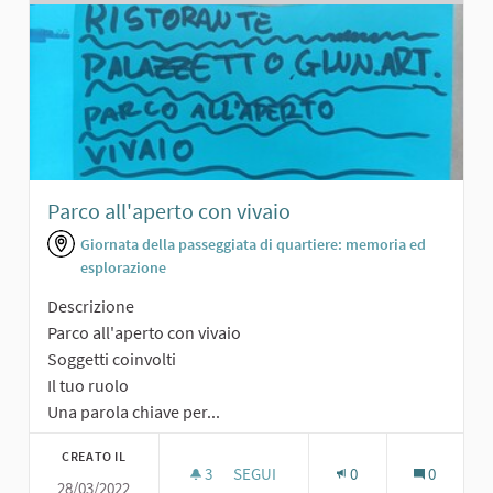
Parco all'aperto con vivaio
Giornata della passeggiata di quartiere: memoria ed
esplorazione
Descrizione
Parco all'aperto con vivaio
Soggetti coinvolti
Il tuo ruolo
Una parola chiave per...
CREATO IL
3
3 SOSTENITORI
SEGUI
0
0
28/03/2022
PARCO ALL'APERTO CON VIVAIO