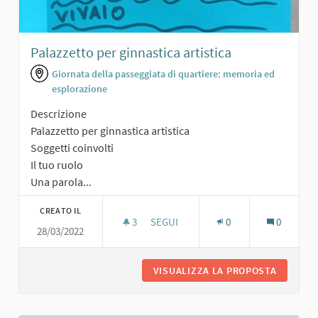
Palazzetto per ginnastica artistica
Giornata della passeggiata di quartiere: memoria ed
esplorazione
Descrizione
Palazzetto per ginnastica artistica
Soggetti coinvolti
Il tuo ruolo
Una parola...
CREATO IL
3
3 SOSTENITORI
SEGUI
0
0
28/03/2022
PALAZZETTO PER GINNASTICA ARTIS
VISUALIZZA LA PROPOSTA
PALAZZE