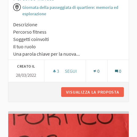
Giornata della passeggiata di quartiere: memoria ed
esplorazione
Descrizione
Percorso fitness
Soggetti coinvolti
Il tuo ruolo
Una parola chiave per la nuova...
CREATO IL
3
3 SOSTENITORI
SEGUI
0
0
28/03/2022
PERCORSO FITNESS
VISUALIZZA LA PROPOSTA
PERCORS