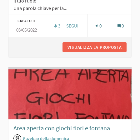
Il tuo ruolo
Una parola chiave per la...
CREATO IL
3
3 SOSTENITORI
SEGUI
0
0
03/05/2022
GIARDINO PUBBLICO
VISUALIZZA LA PROPOSTA
GIARDIN
Area aperta con giochi fiori e fontana
Gazebao della domenica