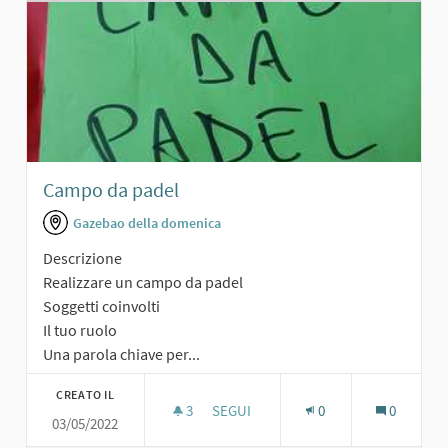
Campo da padel
Gazebao della domenica
Descrizione
Realizzare un campo da padel
Soggetti coinvolti
Il tuo ruolo
Una parola chiave per...
CREATO IL
3
3 SOSTENITORI
SEGUI
0
0
03/05/2022
CAMPO DA PADEL