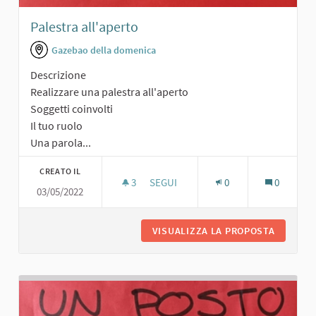
Palestra all'aperto
Gazebao della domenica
Descrizione
Realizzare una palestra all'aperto
Soggetti coinvolti
Il tuo ruolo
Una parola...
CREATO IL
3
3 SOSTENITORI
SEGUI
0
0
03/05/2022
PALESTRA ALL'APERTO
VISUALIZZA LA PROPOSTA
PALESTR