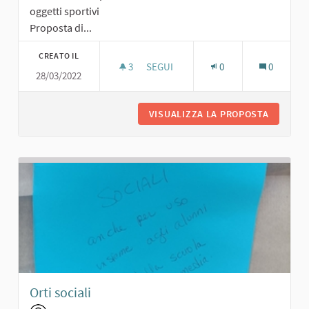
oggetti sportivi
Proposta di...
CREATO IL
3
3 SOSTENITORI
SEGUI
0
0
28/03/2022
PISTA DI ATLETICA E RIVENDITA DI O
VISUALIZZA LA PROPOSTA
PISTA D
Orti sociali