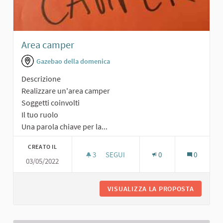
Area camper
Gazebao della domenica
Descrizione
Realizzare un'area camper
Soggetti coinvolti
Il tuo ruolo
Una parola chiave per la...
CREATO IL
3
3 SOSTENITORI
SEGUI
0
0
03/05/2022
AREA CAMPER
VISUALIZZA LA PROPOSTA
AREA C