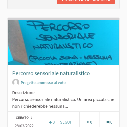
Percorso sensoriale naturalistico
Progetto ammesso al voto
Descrizione
Percorso sensoriale naturalistico. Un'area piccola che
non richiederebbe nessuna...
CREATO IL
3
3 SOSTENITORI
SEGUI
0
0
28/03/2022
PERCORSO SENSORIALE NATURALIS