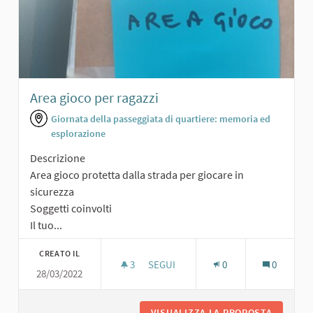
Area gioco per ragazzi
Giornata della passeggiata di quartiere: memoria ed
esplorazione
Descrizione
Area gioco protetta dalla strada per giocare in
sicurezza
Soggetti coinvolti
Il tuo...
CREATO IL
3
3 SOSTENITORI
SEGUI
0
0
28/03/2022
AREA GIOCO PER RAGAZZI
VISUALIZZA LA PROPOSTA
AREA GI