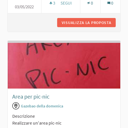
3
3 SOSTENITORI
SEGUI
0
0
03/05/2022
PARCO PER BAMBINI
VISUALIZZA LA PROPOSTA
PARCO P
Area per pic-nic
Gazebao della domenica
Descrizione
Realizzare un'area pic-nic