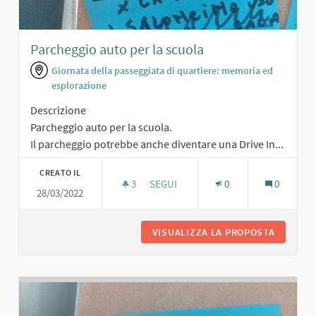
Parcheggio auto per la scuola
Giornata della passeggiata di quartiere: memoria ed
esplorazione
Descrizione
Parcheggio auto per la scuola.
Il parcheggio potrebbe anche diventare una Drive In...
CREATO IL
3
3 SOSTENITORI
SEGUI
0
0
28/03/2022
PARCHEGGIO AUTO PER LA SCUOLA
VISUALIZZA LA PROPOSTA
PARCHEG