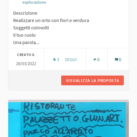
esplorazione
Descrizione
Realizzare un orto con fiori e verdura
Soggetti coinvolti
Il tuo ruolo
Una parola...
CREATO IL
3
3 SOSTENITORI
SEGUI
0
0
28/03/2022
ORTO CON FIORI E VERDURA
VISUALIZZA LA PROPOSTA
ORTO CO