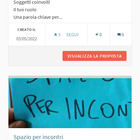
Soggetti coinvolti
Il tuo ruolo
Una parola chiave per...
CREATO IL
3
3 SOSTENITORI
SEGUI
0
0
03/05/2022
AREA PER PIC-NIC
VISUALIZZA LA PROPOSTA
AREA PE
Spazio per incontri