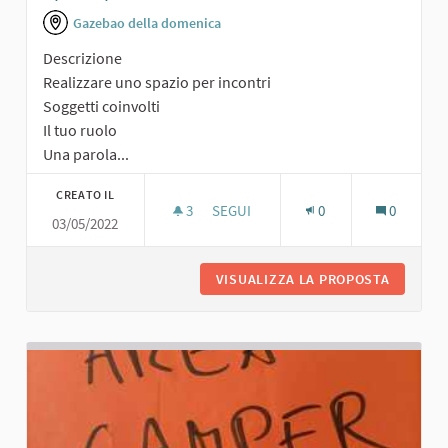
Gazebao della domenica
Descrizione
Realizzare uno spazio per incontri
Soggetti coinvolti
Il tuo ruolo
Una parola...
CREATO IL
3
3 SOSTENITORI
SEGUI
0
0
03/05/2022
SPAZIO PER INCONTRI
VISUALIZZA LA PROPOSTA
SPAZIO 