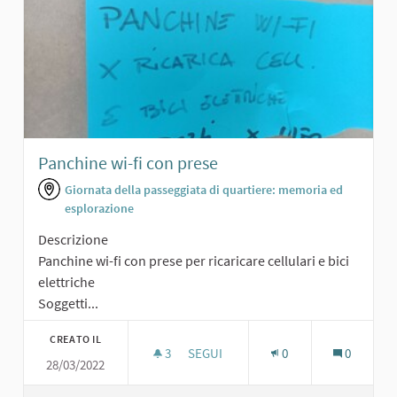
Panchine wi-fi con prese
Giornata della passeggiata di quartiere: memoria ed
esplorazione
Descrizione
Panchine wi-fi con prese per ricaricare cellulari e bici
elettriche
Soggetti...
CREATO IL
3
3 SOSTENITORI
SEGUI
0
0
28/03/2022
PANCHINE WI-FI CON PRESE