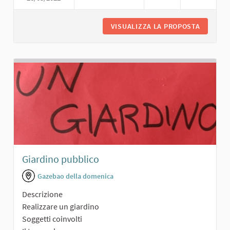
VISUALIZZA LA PROPOSTA
PARCO A
Giardino pubblico
Gazebao della domenica
Descrizione
Realizzare un giardino
Soggetti coinvolti