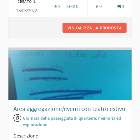
CREATO IL
3
3 SOSTENITORI
SEGUI
0
0
28/03/2022
GIARDINO CON AREA SPORTIVA
VISUALIZZA LA PROPOSTA
GIARDIN
Area aggregazione/eventi con teatro estivo
Giornata della passeggiata di quartiere: memoria ed
esplorazione
Descrizione