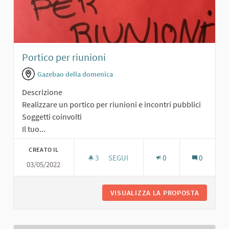
Portico per riunioni
Gazebao della domenica
Descrizione
Realizzare un portico per riunioni e incontri pubblici
Soggetti coinvolti
Il tuo...
CREATO IL
3
3 SOSTENITORI
SEGUI
0
0
03/05/2022
PORTICO PER RIUNIONI
VISUALIZZA LA PROPOSTA
PORTICO