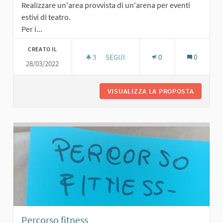
Realizzare un'area provvista di un'arena per eventi
estivi di teatro.
Per i...
CREATO IL
3
3 SOSTENITORI
SEGUI
0
0
28/03/2022
AREA AGGREGAZIONE/EVENTI CON T
VISUALIZZA LA PROPOSTA
AREA AG
Percorso fitness