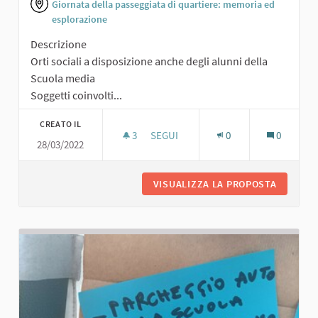
Giornata della passeggiata di quartiere: memoria ed
esplorazione
Descrizione
Orti sociali a disposizione anche degli alunni della
Scuola media
Soggetti coinvolti...
CREATO IL
3
3 SOSTENITORI
SEGUI
0
0
28/03/2022
ORTI SOCIALI
VISUALIZZA LA PROPOSTA
ORTI SO