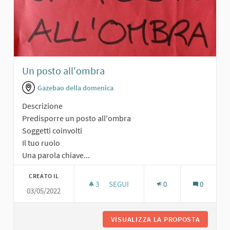
Un posto all'ombra
Gazebao della domenica
Descrizione
Predisporre un posto all'ombra
Soggetti coinvolti
Il tuo ruolo
Una parola chiave...
CREATO IL
3
3 SOSTENITORI
SEGUI
0
0
03/05/2022
UN POSTO ALL'OMBRA
VISUALIZZA LA PROPOSTA
UN POST