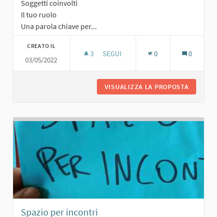
Soggetti coinvolti
Il tuo ruolo
Una parola chiave per...
CREATO IL
3
3 SOSTENITORI
SEGUI
0
0
03/05/2022
AREA PER PIC-NIC
VISUALIZZA LA PROPOSTA
AREA PE
Spazio per incontri