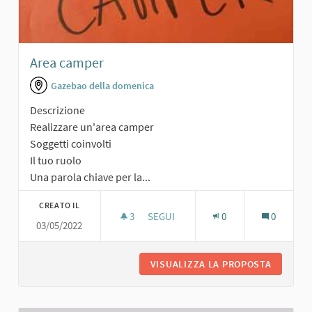
Area camper
Gazebao della domenica
Descrizione
Realizzare un'area camper
Soggetti coinvolti
Il tuo ruolo
Una parola chiave per la...
CREATO IL
3
3 SOSTENITORI
SEGUI
0
0
03/05/2022
AREA CAMPER
VISUALIZZA LA PROPOSTA
AREA C