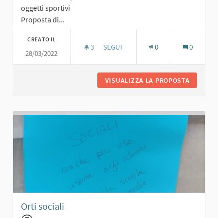
oggetti sportivi
Proposta di...
CREATO IL
3
3 SOSTENITORI
SEGUI
0
0
28/03/2022
PISTA DI ATLETICA E RIVENDITA DI O
VISUALIZZA LA PROPOSTA
PISTA D
Orti sociali