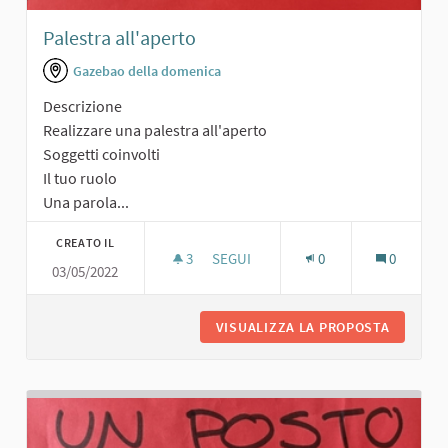
Palestra all'aperto
Gazebao della domenica
Descrizione
Realizzare una palestra all'aperto
Soggetti coinvolti
Il tuo ruolo
Una parola...
CREATO IL
3
3 SOSTENITORI
SEGUI
0
0
03/05/2022
PALESTRA ALL'APERTO
VISUALIZZA LA PROPOSTA
PALESTR