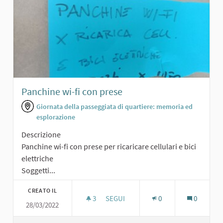
Panchine wi-fi con prese
Giornata della passeggiata di quartiere: memoria ed
esplorazione
Descrizione
Panchine wi-fi con prese per ricaricare cellulari e bici
elettriche
Soggetti...
CREATO IL
3
3 SOSTENITORI
SEGUI
0
0
28/03/2022
PANCHINE WI-FI CON PRESE