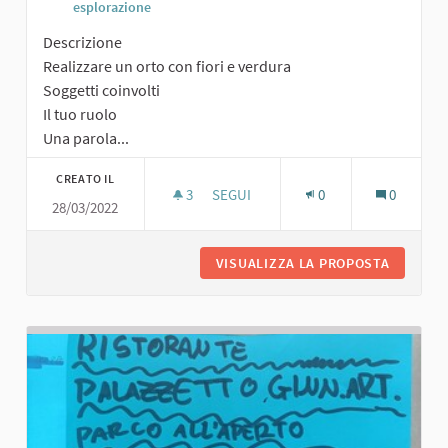
esplorazione
Descrizione
Realizzare un orto con fiori e verdura
Soggetti coinvolti
Il tuo ruolo
Una parola...
CREATO IL
3
3 SOSTENITORI
SEGUI
0
0
28/03/2022
ORTO CON FIORI E VERDURA
VISUALIZZA LA PROPOSTA
ORTO CO