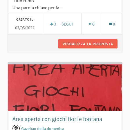
Il tuo ruolo
Una parola chiave per la...
CREATO IL
3
3 SOSTENITORI
SEGUI
0
0
03/05/2022
GIARDINO PUBBLICO
VISUALIZZA LA PROPOSTA
GIARDIN
Area aperta con giochi fiori e fontana
Gazebao della domenica