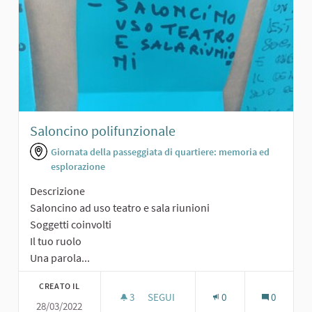
Saloncino polifunzionale
Giornata della passeggiata di quartiere: memoria ed
esplorazione
Descrizione
Saloncino ad uso teatro e sala riunioni
Soggetti coinvolti
Il tuo ruolo
Una parola...
CREATO IL
3
3 SOSTENITORI
SEGUI
0
0
28/03/2022
SALONCINO POLIFUNZIONALE