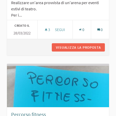
Realizzare un'area provvista di un'arena per eventi
estivi di teatro.
Per i...
CREATO IL
3
3 SOSTENITORI
SEGUI
0
0
28/03/2022
AREA AGGREGAZIONE/EVENTI CON T
VISUALIZZA LA PROPOSTA
AREA AG
Percorso fitness