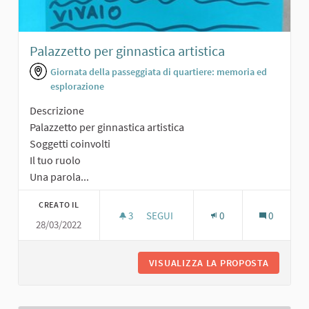
Palazzetto per ginnastica artistica
Giornata della passeggiata di quartiere: memoria ed
esplorazione
Descrizione
Palazzetto per ginnastica artistica
Soggetti coinvolti
Il tuo ruolo
Una parola...
CREATO IL
3
3 SOSTENITORI
SEGUI
0
0
28/03/2022
PALAZZETTO PER GINNASTICA ARTIS
VISUALIZZA LA PROPOSTA
PALAZZE