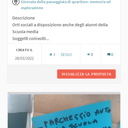
Giornata della passeggiata di quartiere: memoria ed
esplorazione
Descrizione
Orti sociali a disposizione anche degli alunni della
Scuola media
Soggetti coinvolti...
CREATO IL
3
3 SOSTENITORI
SEGUI
0
0
28/03/2022
ORTI SOCIALI
VISUALIZZA LA PROPOSTA
ORTI SO