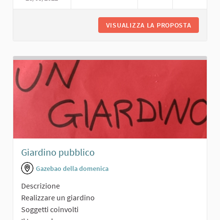
VISUALIZZA LA PROPOSTA
PARCO A
Giardino pubblico
Gazebao della domenica
Descrizione
Realizzare un giardino
Soggetti coinvolti