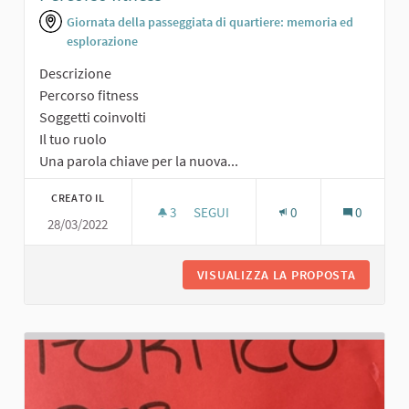
Giornata della passeggiata di quartiere: memoria ed
esplorazione
Descrizione
Percorso fitness
Soggetti coinvolti
Il tuo ruolo
Una parola chiave per la nuova...
CREATO IL
3
3 SOSTENITORI
SEGUI
0
0
28/03/2022
PERCORSO FITNESS
VISUALIZZA LA PROPOSTA
PERCORS