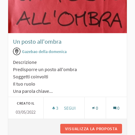
Un posto all'ombra
Gazebao della domenica
Descrizione
Predisporre un posto all'ombra
Soggetti coinvolti
Il tuo ruolo
Una parola chiave...
CREATO IL
3
3 SOSTENITORI
SEGUI
0
0
03/05/2022
UN POSTO ALL'OMBRA
VISUALIZZA LA PROPOSTA
UN POST