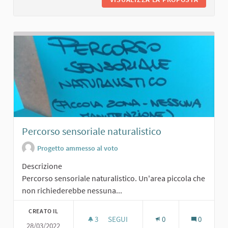
Percorso sensoriale naturalistico
Progetto ammesso al voto
Descrizione
Percorso sensoriale naturalistico. Un'area piccola che
non richiederebbe nessuna...
CREATO IL
3
3 SOSTENITORI
SEGUI
0
0
28/03/2022
PERCORSO SENSORIALE NATURALIS