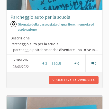
Parcheggio auto per la scuola
Giornata della passeggiata di quartiere: memoria ed
esplorazione
Descrizione
Parcheggio auto per la scuola.
Il parcheggio potrebbe anche diventare una Drive In...
CREATO IL
3
3 SOSTENITORI
SEGUI
0
0
28/03/2022
PARCHEGGIO AUTO PER LA SCUOLA
VISUALIZZA LA PROPOSTA
PARCHEG