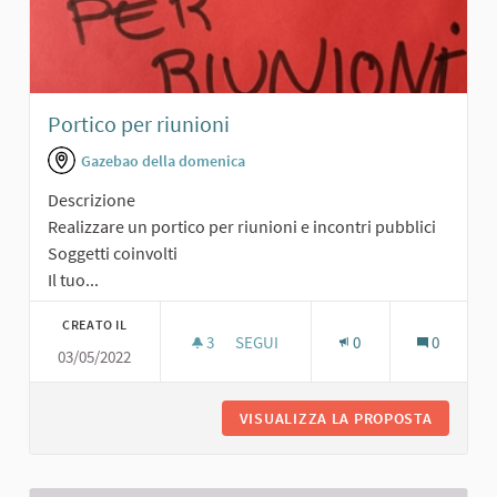
Portico per riunioni
Gazebao della domenica
Descrizione
Realizzare un portico per riunioni e incontri pubblici
Soggetti coinvolti
Il tuo...
CREATO IL
3
3 SOSTENITORI
SEGUI
0
0
03/05/2022
PORTICO PER RIUNIONI
VISUALIZZA LA PROPOSTA
PORTICO