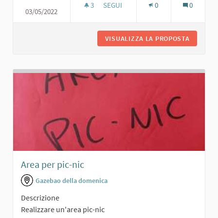
3
3 SOSTENITORI
SEGUI
0
0
03/05/2022
PARCO PER BAMBINI
VISUALIZZA LA PROPOSTA
PARCO P
Area per pic-nic
Gazebao della domenica
Descrizione
Realizzare un'area pic-nic