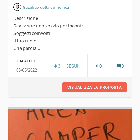
Gazebao della domenica
Descrizione
Realizzare uno spazio per incontri
Soggetti coinvolti
Il tuo ruolo
Una parola...
CREATO IL
3
3 SOSTENITORI
SEGUI
0
0
03/05/2022
SPAZIO PER INCONTRI
VISUALIZZA LA PROPOSTA
SPAZIO 