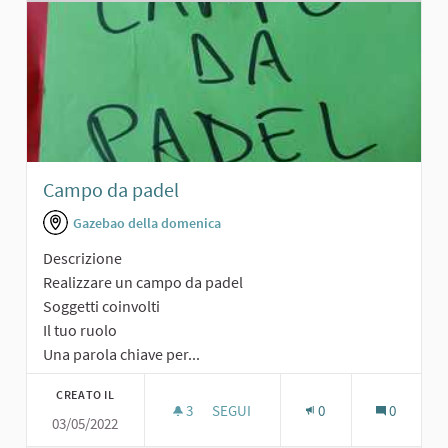
Campo da padel
Gazebao della domenica
Descrizione
Realizzare un campo da padel
Soggetti coinvolti
Il tuo ruolo
Una parola chiave per...
CREATO IL
3
3 SOSTENITORI
SEGUI
0
0
03/05/2022
CAMPO DA PADEL