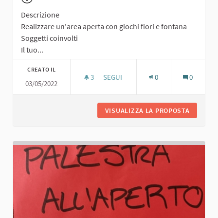
Descrizione
Realizzare un'area aperta con giochi fiori e fontana
Soggetti coinvolti
Il tuo...
CREATO IL
3
3 SOSTENITORI
SEGUI
0
0
03/05/2022
AREA APERTA CON GIOCHI FIORI E F
VISUALIZZA LA PROPOSTA
AREA AP