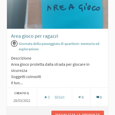
Area gioco per ragazzi
Giornata della passeggiata di quartiere: memoria ed
esplorazione
Descrizione
Area gioco protetta dalla strada per giocare in
sicurezza
Soggetti coinvolti
Il tuo...
CREATO IL
3
3 SOSTENITORI
SEGUI
0
0
28/03/2022
AREA GIOCO PER RAGAZZI
VISUALIZZA LA PROPOSTA
AREA GI