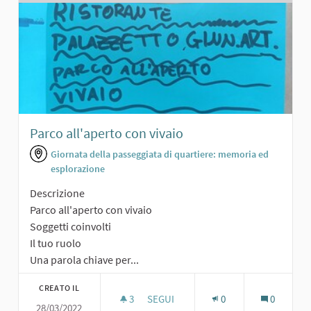
Parco all'aperto con vivaio
Giornata della passeggiata di quartiere: memoria ed
esplorazione
Descrizione
Parco all'aperto con vivaio
Soggetti coinvolti
Il tuo ruolo
Una parola chiave per...
CREATO IL
3
3 SOSTENITORI
SEGUI
0
0
28/03/2022
PARCO ALL'APERTO CON VIVAIO