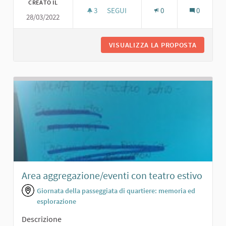
CREATO IL
3
3 SOSTENITORI
SEGUI
0
0
28/03/2022
GIARDINO CON AREA SPORTIVA
VISUALIZZA LA PROPOSTA
GIARDIN
Area aggregazione/eventi con teatro estivo
Giornata della passeggiata di quartiere: memoria ed
esplorazione
Descrizione