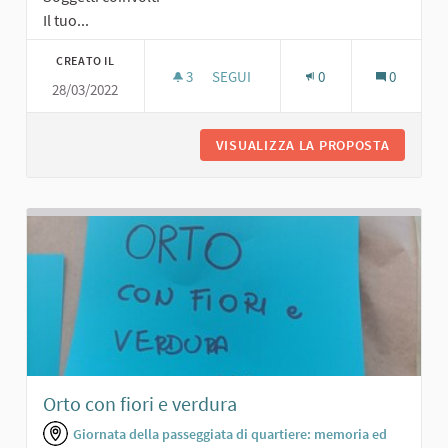
Il tuo...
CREATO IL
3
3 SOSTENITORI
SEGUI
0
0
28/03/2022
AREA VERDE PER TUTTI
VISUALIZZA LA PROPOSTA
AREA VE
Orto con fiori e verdura
Giornata della passeggiata di quartiere: memoria ed