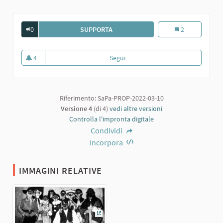
0
SUPPORTA
GRUPPO DI MASCHERE AL BALLO NEL
Gruppo di masch
2
4
Segui
Gruppo di maschere al ballo nel 
4 sostenitori
Riferimento: SaPa-PROP-2022-03-10
Versione 4
(di 4)
vedi altre versioni
Controlla l'impronta digitale
Condividi
Incorpora
IMMAGINI RELATIVE
(Collegamento esterno)