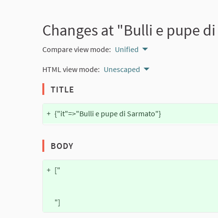
Changes at "Bulli e pupe di
Compare view mode:
Unified
HTML view mode:
Unescaped
TITLE
+
{"it"=>"Bulli e pupe di Sarmato"}
BODY
+
["
"]