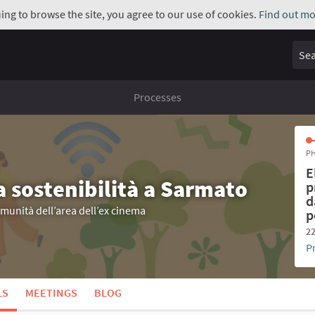
uing to browse the site, you agree to our use of cookies.
Find out mo
Sear
Processes
PH
E
a sostenibilità a Sarmato
p
d
omunità dell’area dell’ex cinema
p
22
P
LS
MEETINGS
BLOG