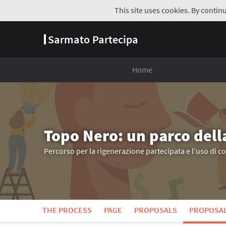
This site uses cookies. By contin
Sarmato Partecipa
Home
Topo Nero: un parco dell
Percorso per la rigenerazione partecipata e l’uso di c
THE PROCESS
PAGE
PROPOSALS
PROPOSA