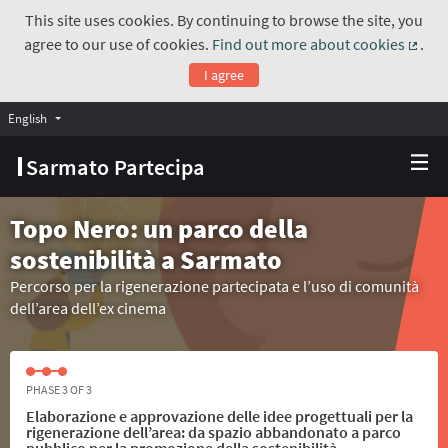
This site uses cookies. By continuing to browse the site, you
agree to our use of cookies.
Find out more about cookies
.
(Exte
I agree
English
Choose language
Scegli la lingua
Sarmato Partecipa
Topo Nero: un parco della
sostenibilità a Sarmato
Percorso per la rigenerazione partecipata e l’uso di comunità
dell’area dell’ex cinema
PHASE 3 OF 3
Elaborazione e approvazione delle idee progettuali per la
rigenerazione dell’area: da spazio abbandonato a parco
pubblico per la promozione della sostenibilità