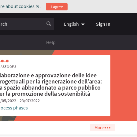
re about cookies
.
I agree
(External link)
ch
Sign In
English
Choose language
Scegli la l
Help
ASE 3 OF 3
laborazione e approvazione delle idee
rogettuali per la rigenerazione dell’area:
a spazio abbandonato a parco pubblico
er la promozione della sostenibilità
/05/2022 - 23/07/2022
rocess phases
More