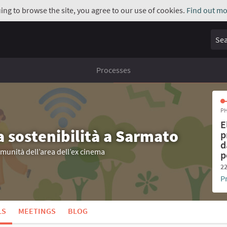
uing to browse the site, you agree to our use of cookies.
Find out mo
Sear
Processes
PH
E
a sostenibilità a Sarmato
p
d
omunità dell’area dell’ex cinema
p
22
P
LS
MEETINGS
BLOG