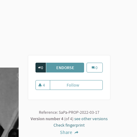
0
ENDORSE
RECITA AL TOPO NERO. TRAVERSI, 
Recita al Topo Nero. Trave
0
4
Follow
Recita al Topo Nero. Traversi, Pir
4 followers
Reference: SaPa-PROP-2022-03-17
Version number 4
(of 4)
see other versions
Check fingerprint
Share