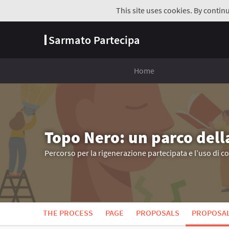
This site uses cookies. By contin
Sarmato Partecipa
Home
Topo Nero: un parco dell
Percorso per la rigenerazione partecipata e l’uso di c
THE PROCESS
PAGE
PROPOSALS
PROPOSA