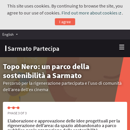
This site uses cookies. By continuing to browse the site, you
agree to our use of cookies.
Find out more about cookies
.
(Exte
I agree
English
Choose language
Scegli la lingua
Sarmato Partecipa
Topo Nero: un parco della
sostenibilità a Sarmato
Percorso per la rigenerazione partecipata e l’uso di comunità
dell’area dell’ex cinema
PHASE 3 OF 3
Elaborazione e approvazione delle idee progettuali per la
rigenerazione dell’area: da spazio abbandonato a parco
pubblico per la promozione della sostenibilità