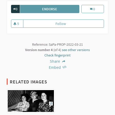
0
ENDORSE
G. TRAMELLI CON AMICHE AL TOPO NE
G. Tramelli con 
0
5
Follow
G. Tramelli con amiche al Topo N
5 followers
Reference: SaPa-PROP-2022-03-21
Version number 4
(of 4)
see other versions
Check fingerprint
Share
Embed
RELATED IMAGES
(External link)