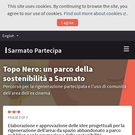
This site uses cookies. By continuing to browse the site, you
agree to our use of cookies.
Find out more about cookies
.
(Exte
I agree
English
Choose language
Scegli la lingua
Sarmato Partecipa
Topo Nero: un parco della
sostenibilità a Sarmato
Percorso per la rigenerazione partecipata e l’uso di comunità
dell’area dell’ex cinema
PHASE 3 OF 3
Elaborazione e approvazione delle idee progettuali per la
rigenerazione dell’area: da spazio abbandonato a parco
pubblico per la promozione della sostenibilità