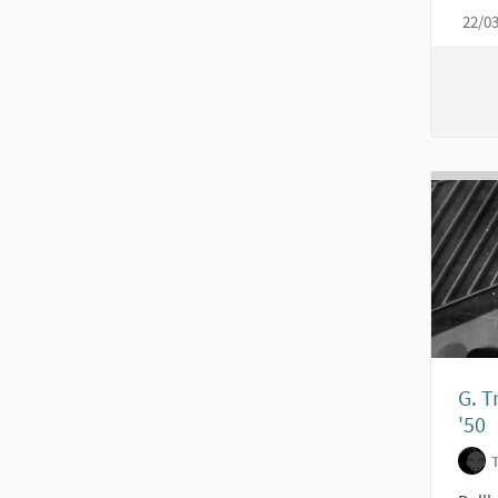
22/0
G. T
'50