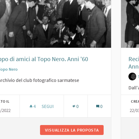
po di amici al Topo Nero. Anni '60
Reci
Anni
Topo Nero
archivio del club fotografico sarmatese
Dall'
TO IL
CRE
4
4 SOSTENITORI
SEGUI
0
0
3/2022
22/0
GRUPPO DI AMICI AL TOPO NERO. ANNI '60
VISUALIZZA LA PROPOSTA
GRUPPO DI AMICI A