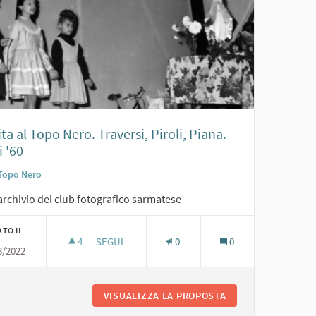
ta al Topo Nero. Traversi, Piroli, Piana.
 '60
Topo Nero
archivio del club fotografico sarmatese
ATO IL
4
4 SOSTENITORI
SEGUI
0
0
3/2022
RECITA AL TOPO NERO. TRAVERSI, PIROLI, PIANA.
L TOPO NERO. ANNI '60
VISUALIZZA LA PROPOSTA
RECITA AL TOPO NE