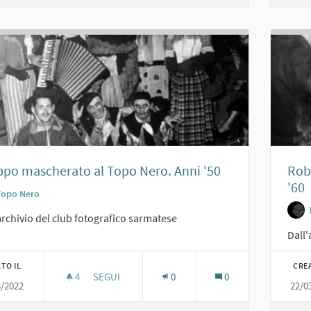
po mascherato al Topo Nero. Anni '50
Robe
'60
Topo Nero
archivio del club fotografico sarmatese
Dall'
TO IL
CRE
4
4 SOSTENITORI
SEGUI
0
0
3/2022
22/0
GRUPPO MASCHERATO AL TOPO NERO. ANNI '50