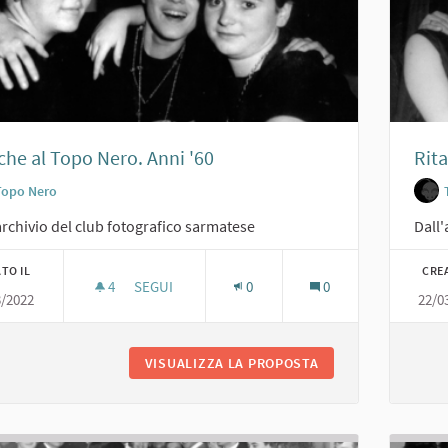
he al Topo Nero. Anni '60
Rita
Topo Nero
archivio del club fotografico sarmatese
Dall'
TO IL
CRE
4
4 SOSTENITORI
SEGUI
0
0
3/2022
22/0
AMICHE AL TOPO NERO. ANNI '60
VISUALIZZA LA PROPOSTA
AMICHE AL TOPO NE