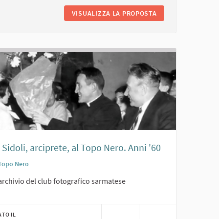
O AL TOPO NERO. ANNI '50
VISUALIZZA LA PROPOSTA
ROBERTO VILLA CON
Sidoli, arciprete, al Topo Nero. Anni '60
Topo Nero
archivio del club fotografico sarmatese
ATO IL