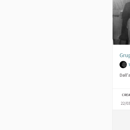
Grup
Dall'
CREA
22/0