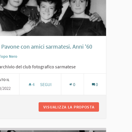
 Pavone con amici sarmatesi. Anni '60
Topo Nero
archivio del club fotografico sarmatese
ATO IL
4
4 SOSTENITORI
SEGUI
0
0
3/2022
RITA PAVONE CON AMICI SARMATESI. ANNI '60
RO. ANNI '60
VISUALIZZA LA PROPOSTA
RITA PAVONE CON A