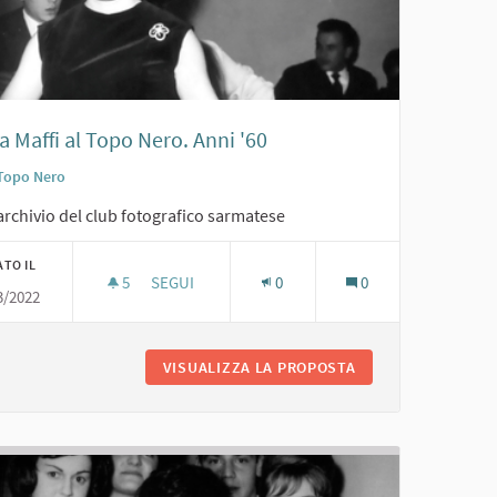
a Maffi al Topo Nero. Anni '60
Topo Nero
archivio del club fotografico sarmatese
ATO IL
5
5 SOSTENITORI
SEGUI
0
0
3/2022
CARLA MAFFI AL TOPO NERO. ANNI '60
. 1962
VISUALIZZA LA PROPOSTA
CARLA MAFFI AL TO