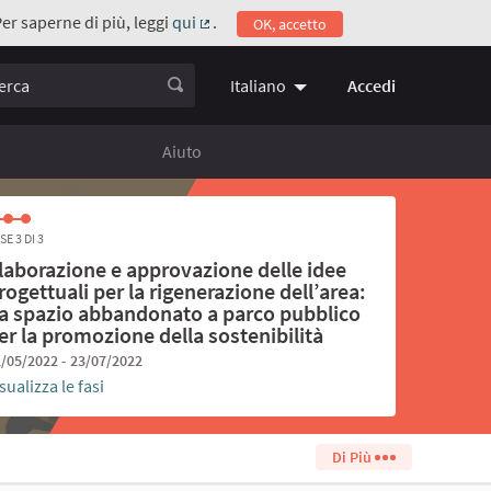
Per saperne di più, leggi
qui
.
OK, accetto
(Collegamento esterno)
ca
Accedi
Italiano
Choose language
Scegli la 
Aiuto
SE 3 DI 3
laborazione e approvazione delle idee
rogettuali per la rigenerazione dell’area:
a spazio abbandonato a parco pubblico
er la promozione della sostenibilità
/05/2022 - 23/07/2022
sualizza le fasi
Di Più