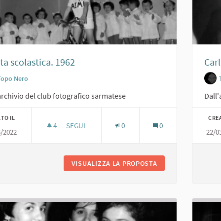
ta scolastica. 1962
Carl
Topo Nero
archivio del club fotografico sarmatese
Dall'
TO IL
CRE
4
4 SOSTENITORI
SEGUI
0
0
3/2022
22/0
RECITA SCOLASTICA. 1962
VISUALIZZA LA PROPOSTA
RECITA SCOLASTICA