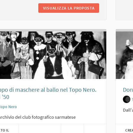
VISUALIZZA LA PROPOSTA
GRUPPO MASCHERAT
po di maschere al ballo nel Topo Nero.
Don 
 '50
Topo Nero
Dall'
archivio del club fotografico sarmatese
TO IL
CRE