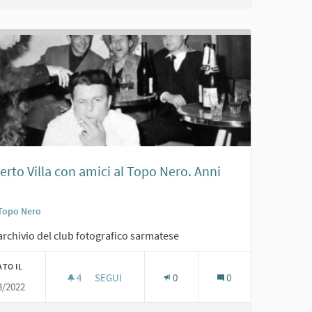
rto Villa con amici al Topo Nero. Anni
Topo Nero
archivio del club fotografico sarmatese
ATO IL
4
4 SOSTENITORI
SEGUI
0
0
3/2022
ROBERTO VILLA CON AMICI AL TOPO NERO. ANNI 