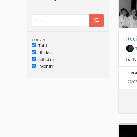
Reci
ORIGINE
Tutti
Ufficiale
Dall'
Cittadini
Incontri
CREA
22/0