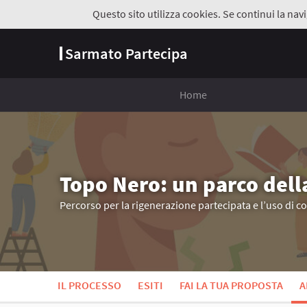
Questo sito utilizza cookies. Se continui la navi
Sarmato Partecipa
Home
Topo Nero: un parco dell
Percorso per la rigenerazione partecipata e l’uso di c
IL PROCESSO
ESITI
FAI LA TUA PROPOSTA
A