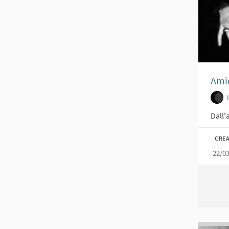
Amic
Dall'
CREA
22/0