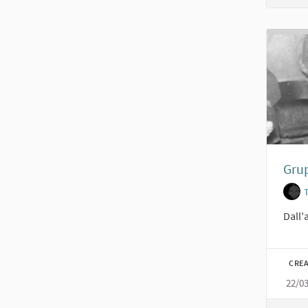
Grup
Dall'
CREA
22/0