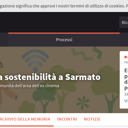
gazione significa che approvi i nostri termini di utilizzo di cookies. 
Ricer
Processi
FA
E
a sostenibilità a Sarmato
p
d
omunità dell’area dell’ex cinema
p
22
Vi
RCHIVIO DELLA MEMORIA
INCONTRI
NOTIZIE