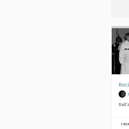
Reci
Dall'
CREA