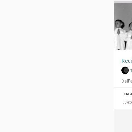
Reci
Dall'
CREA
22/0