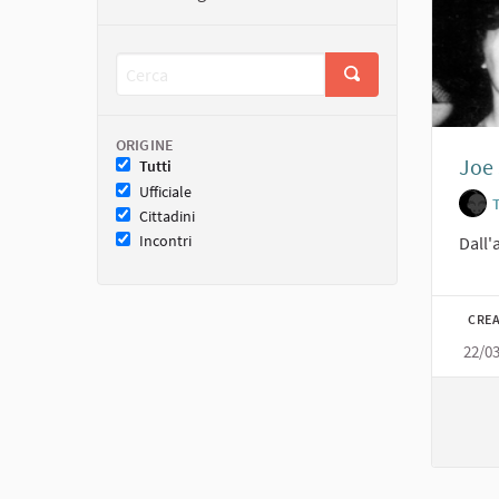
ORIGINE
Joe 
Tutti
Ufficiale
Cittadini
Incontri
Dall'
CREA
22/0