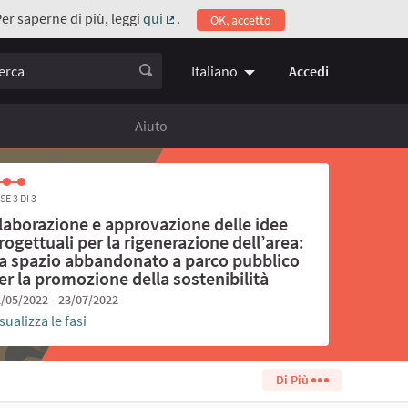
Per saperne di più, leggi
qui
.
OK, accetto
(Collegamento esterno)
ca
Accedi
Italiano
Choose language
Scegli la 
Aiuto
SE 3 DI 3
laborazione e approvazione delle idee
rogettuali per la rigenerazione dell’area:
a spazio abbandonato a parco pubblico
er la promozione della sostenibilità
/05/2022 - 23/07/2022
sualizza le fasi
Di Più