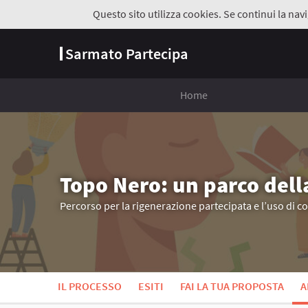
Questo sito utilizza cookies. Se continui la navi
Sarmato Partecipa
Home
Topo Nero: un parco dell
Percorso per la rigenerazione partecipata e l’uso di c
IL PROCESSO
ESITI
FAI LA TUA PROPOSTA
A