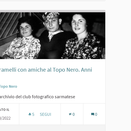
Tramelli con amiche al Topo Nero. Anni
Topo Nero
archivio del club fotografico sarmatese
ATO IL
5
5 SOSTENITORI
SEGUI
0
0
3/2022
G. TRAMELLI CON AMICHE AL TOPO NERO. ANNI '