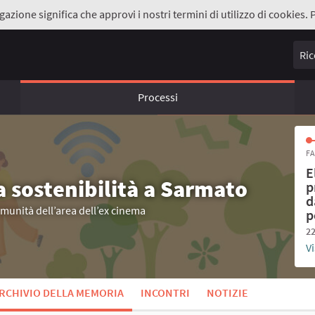
gazione significa che approvi i nostri termini di utilizzo di cookies. 
Ricer
Processi
FA
E
a sostenibilità a Sarmato
p
d
omunità dell’area dell’ex cinema
p
22
Vi
RCHIVIO DELLA MEMORIA
INCONTRI
NOTIZIE