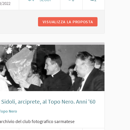
3/2022
0
GRUPPO DI MASCHERE AL BALLO NEL TOPO NERO.
RO DI SCOLARESCHE. ANNI '60
VISUALIZZA LA PROPOSTA
GRUPPO DI MASCHE
Sidoli, arciprete, al Topo Nero. Anni '60
Topo Nero
archivio del club fotografico sarmatese