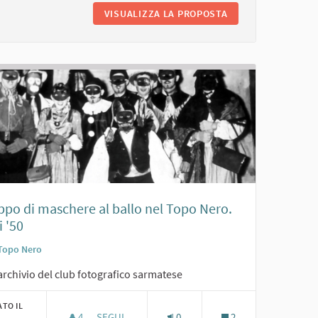
GISELLA TEDESCHI AL CINEMA
VISUALIZZA LA PROPOSTA
G. TRAMELLI CON 
ppo di maschere al ballo nel Topo Nero.
 '50
Topo Nero
archivio del club fotografico sarmatese
ATO IL
4
4 SOSTENITORI
SEGUI
0
2