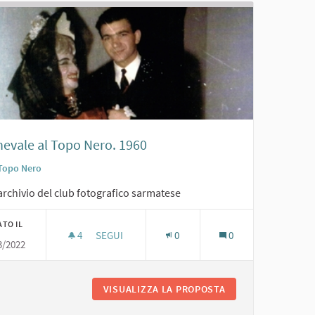
nevale al Topo Nero. 1960
Topo Nero
archivio del club fotografico sarmatese
ATO IL
4
4 SOSTENITORI
SEGUI
0
0
3/2022
CARNEVALE AL TOPO NERO. 1960
I. 1962
VISUALIZZA LA PROPOSTA
CARNEVALE AL TOP