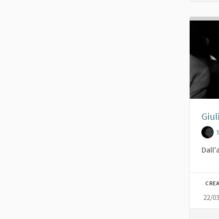
Giul
Dall'
CREA
22/0