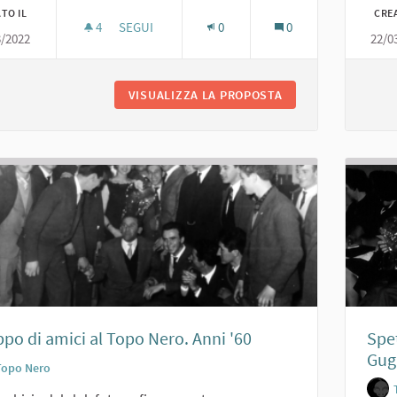
TO IL
CRE
4
4 SOSTENITORI
SEGUI
0
0
3/2022
22/0
GRUPPO MASCHERATO AL TOPO NERO. ANNI '50
VISUALIZZA LA PROPOSTA
GRUPPO MASCHERAT
po di amici al Topo Nero. Anni '60
Spe
Gugl
Topo Nero