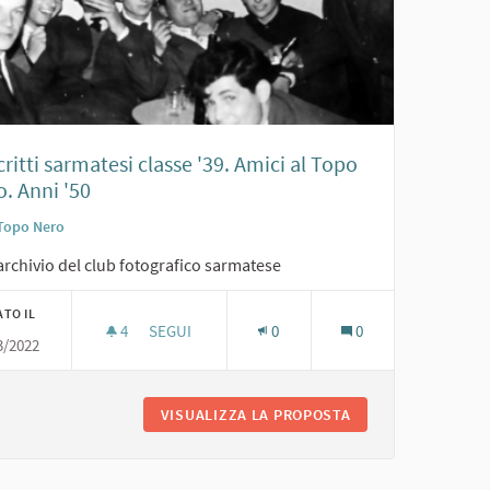
ritti sarmatesi classe '39. Amici al Topo
. Anni '50
Topo Nero
archivio del club fotografico sarmatese
ATO IL
4
4 SOSTENITORI
SEGUI
0
0
3/2022
COSCRITTI SARMATESI CLASSE '39. AMICI AL TOP
 '60
VISUALIZZA LA PROPOSTA
COSCRITTI SARMATE