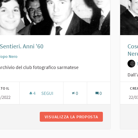
Sentieri. Anni '60
Cosc
Nero
Topo Nero
archivio del club fotografico sarmatese
Dall'
TO IL
CRE
4
4 SOSTENITORI
SEGUI
0
0
3/2022
22/0
JOE SENTIERI. ANNI '60
VISUALIZZA LA PROPOSTA
JOE SENTIERI. ANNI