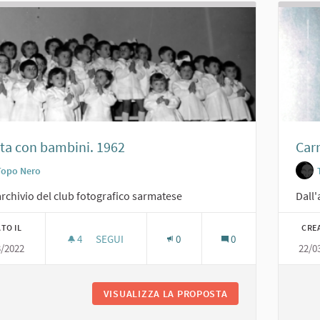
ta con bambini. 1962
Car
Topo Nero
archivio del club fotografico sarmatese
Dall'
TO IL
CRE
4
4 SOSTENITORI
SEGUI
0
0
3/2022
22/0
RECITA CON BAMBINI. 1962
VISUALIZZA LA PROPOSTA
RECITA CON BAMBIN