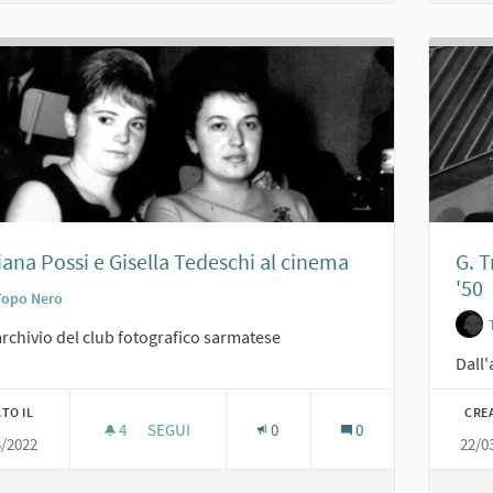
iana Possi e Gisella Tedeschi al cinema
G. 
'50
Topo Nero
archivio del club fotografico sarmatese
Dall'
TO IL
CRE
4
4 SOSTENITORI
SEGUI
0
0
3/2022
22/0
GIULIANA POSSI E GISELLA TEDESCHI AL CINEMA