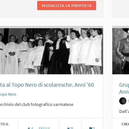
VISUALIZZA LA PROPOSTA
GIULIANA POSSI E 
ta al Topo Nero di scolaresche. Anni '60
Gru
Anni
Topo Nero
archivio del club fotografico sarmatese
Dall'
TO IL
CRE
4
4 SOSTENITORI
SEGUI
0
1