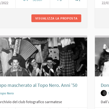
3/2022
22/0
RECITA AL TOPO NERO DI SCOLARESCHE. ANNI '6
VISUALIZZA LA PROPOSTA
RECITA AL TOPO NE
po mascherato al Topo Nero. Anni '50
Don 
Topo Nero
archivio del club fotografico sarmatese
Dall'