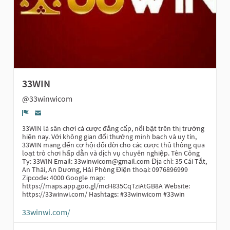
33WIN
@33winwicom
Report
33WIN là sân chơi cá cược đẳng cấp, nổi bật trên thị trường
hiện nay. Với không gian đổi thưởng minh bạch và uy tín,
33WIN mang đến cơ hội đổi đời cho các cược thủ thông qua
loạt trò chơi hấp dẫn và dịch vụ chuyên nghiệp. Tên Công
Ty: 33WIN Email: 33winwicom@gmail.com Địa chỉ: 35 Cái Tắt,
An Thái, An Dương, Hải Phòng Điện thoại: 0976896999
Zipcode: 4000 Google map:
https://maps.app.goo.gl/mcH835CqTziAtGB8A Website:
https://33winwi.com/ Hashtags: #33winwicom #33win
33winwi.com/