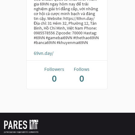
gia 69VN ngay hôm nay để trải
nghiệm giải trí đẳng cấp, với những
cơ hội cá cược minh bạch và đáng
tin cậy. Website: https://69vn.day/
Địa chỉ: 31 Hẻm 32, Phường 12, Tân
Bình, Hồ Chí Minh, Việt Nam Phone:
0985578556 Zipcode: 70000 Hastag:
#69VN #gamebai69VN #thethao69VN
#banca69VN #khuyenmai69VN
69vn.day/
Followers
Follows
0
0