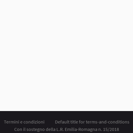
Termini e condizioni
Default title for terms-and-conditions
Con il sostegno della L.R. Emilia-Romagna n. 15/2018