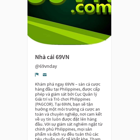
Nhà cái 69VN
@69vnday
Report
Khám phá ngay 69VN – sàn cá cược
hàng đầu tại Philippines, được cấp
phép và giám sát bởi Cục Quản lý
Giải trí và Trò chơi Philippines
(PAGCOR). Tại 69VN, bạn sẽ tận
hưởng một môi trường cá cược an
toàn và chuyên nghiệp, nơi cam kết
về uy tín luôn được đặt lên hàng
đầu. Với sự giám sát nghiêm ngặt từ
chính phủ Philippines, mọi sản
phẩm và dịch vụ đều tuân thủ các
tiêu chuẩn quốc tế khắt khe. Tham