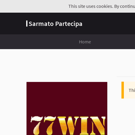
This site uses cookies. By contin
Sarmato Partecipa
Home
Thi