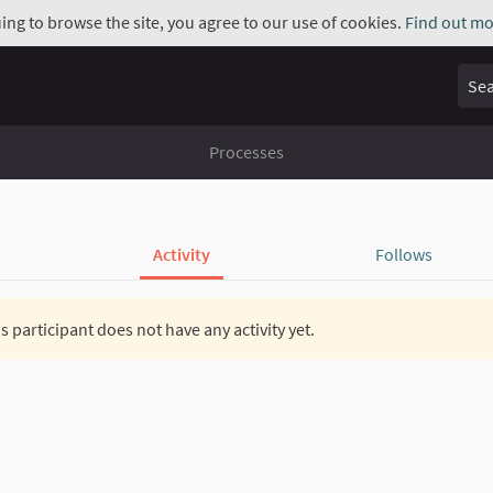
uing to browse the site, you agree to our use of cookies.
Find out mo
Sear
Processes
Activity
Follows
s participant does not have any activity yet.