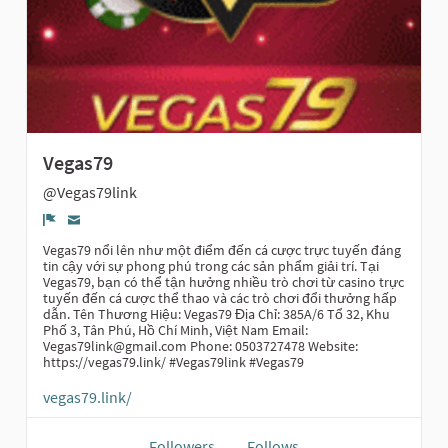
Vegas79
@Vegas79link
Report
Vegas79 nổi lên như một điểm đến cá cược trực tuyến đáng
tin cậy với sự phong phú trong các sản phẩm giải trí. Tại
Vegas79, bạn có thể tận hưởng nhiều trò chơi từ casino trực
tuyến đến cá cược thể thao và các trò chơi đổi thưởng hấp
dẫn. Tên Thương Hiệu: Vegas79 Địa Chỉ: 385A/6 Tổ 32, Khu
Phố 3, Tân Phú, Hồ Chí Minh, Việt Nam Email:
Vegas79link@gmail.com Phone: 0503727478 Website:
https://vegas79.link/ #Vegas79link #Vegas79
vegas79.link/
Followers
Follows