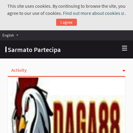
This site uses cookies. By continuing to browse the site, you
agree to our use of cookies.
Find out more about cookies
.
(Exte
I agree
English
Choose language
Scegli la lingua
Sarmato Partecipa
Activity
Follows
Followers