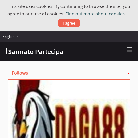
This site uses cookies. By continuing to browse the site, you
agree to our use of cookies.
Find out more about cookies
.
(Exte
I agree
English
Choose language
Scegli la lingua
Sarmato Partecipa
Follows
Activity
Followers