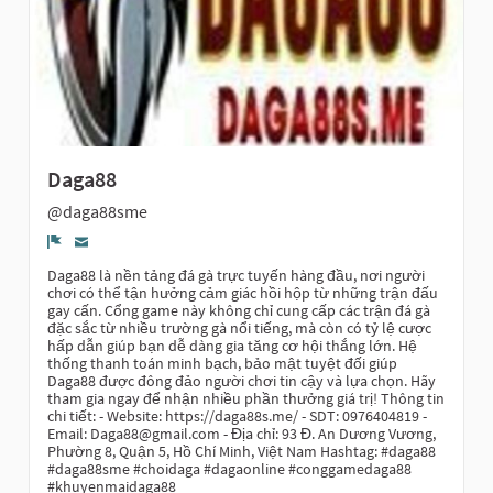
Daga88
@daga88sme
Report
Daga88 là nền tảng đá gà trực tuyến hàng đầu, nơi người
chơi có thể tận hưởng cảm giác hồi hộp từ những trận đấu
gay cấn. Cổng game này không chỉ cung cấp các trận đá gà
đặc sắc từ nhiều trường gà nổi tiếng, mà còn có tỷ lệ cược
hấp dẫn giúp bạn dễ dàng gia tăng cơ hội thắng lớn. Hệ
thống thanh toán minh bạch, bảo mật tuyệt đối giúp
Daga88 được đông đảo người chơi tin cậy và lựa chọn. Hãy
tham gia ngay để nhận nhiều phần thưởng giá trị! Thông tin
chi tiết: - Website: https://daga88s.me/ - SDT: 0976404819 -
Email: Daga88@gmail.com - Địa chỉ: 93 Đ. An Dương Vương,
Phường 8, Quận 5, Hồ Chí Minh, Việt Nam Hashtag: #daga88
#daga88sme #choidaga #dagaonline #conggamedaga88
#khuyenmaidaga88