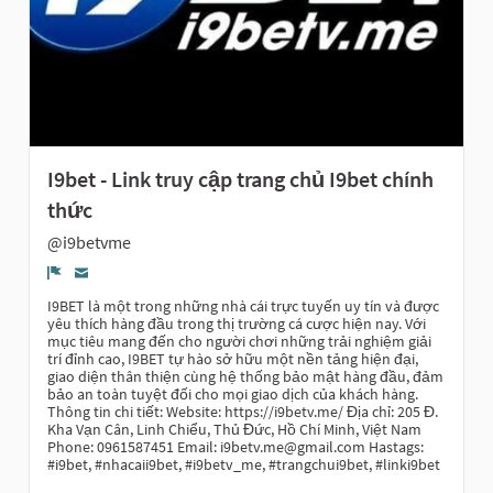
I9bet - Link truy cập trang chủ I9bet chính
thức
@i9betvme
Report
I9BET là một trong những nhà cái trực tuyến uy tín và được
yêu thích hàng đầu trong thị trường cá cược hiện nay. Với
mục tiêu mang đến cho người chơi những trải nghiệm giải
trí đỉnh cao, I9BET tự hào sở hữu một nền tảng hiện đại,
giao diện thân thiện cùng hệ thống bảo mật hàng đầu, đảm
bảo an toàn tuyệt đối cho mọi giao dịch của khách hàng.
Thông tin chi tiết: Website: https://i9betv.me/ Địa chỉ: 205 Đ.
Kha Vạn Cân, Linh Chiểu, Thủ Đức, Hồ Chí Minh, Việt Nam
Phone: 0961587451 Email: i9betv.me@gmail.com Hastags:
#i9bet, #nhacaii9bet, #i9betv_me, #trangchui9bet, #linki9bet