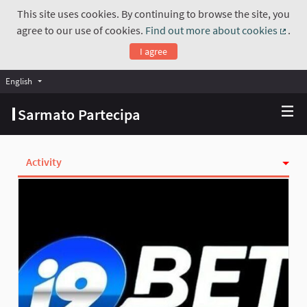
This site uses cookies. By continuing to browse the site, you
agree to our use of cookies.
Find out more about cookies
.
(Exte
I agree
English
Choose language
Scegli la lingua
Sarmato Partecipa
Activity
Follows
Followers