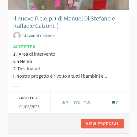
Il nuovo P.e.e.p. ( di Manuel Di Stefano e
Raffaele Calzone )
Giovanni Calzone
ACCEPTED
1. Area di intervento
via Nenni
2. Destinatari
Il nostro progetto è rivolto a tutti i bambini e...
Filter results for category:
CREATED AT
7
7 FOLLOWERS
FOLLOW
0
04/04/2023
VIEW PROPOSAL
IL NUOVO