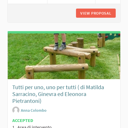
VIEW PROPOSAL
PERCORS
Tutti per uno, uno per tutti ( di Matilda
Sarracino, Ginevra ed Eleonora
Pietrantoni)
Anna Colombo
ACCEPTED
1. Area di intervento