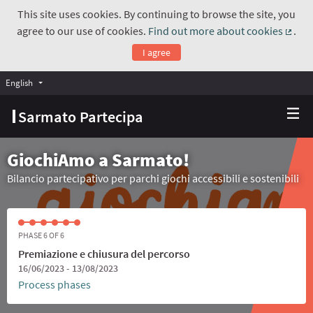
This site uses cookies. By continuing to browse the site, you
agree to our use of cookies.
Find out more about cookies
.
(Exte
I agree
English
Choose language
Scegli la lingua
Sarmato Partecipa
GiochiAmo a Sarmato!
Bilancio partecipativo per parchi giochi accessibili e sostenibili
PHASE 6 OF 6
Premiazione e chiusura del percorso
16/06/2023 - 13/08/2023
Process phases