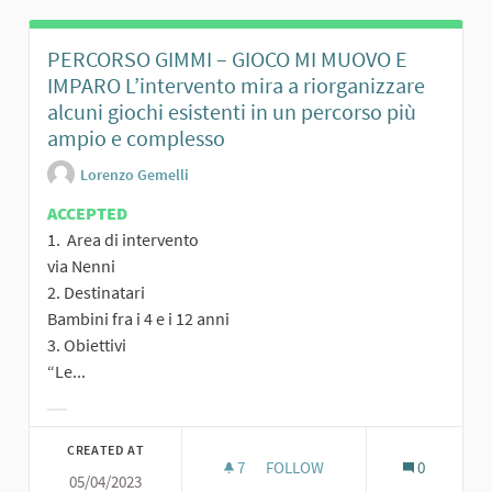
PERCORSO GIMMI – GIOCO MI MUOVO E
IMPARO L’intervento mira a riorganizzare
alcuni giochi esistenti in un percorso più
ampio e complesso
Lorenzo Gemelli
ACCEPTED
1. Area di intervento
via Nenni
2. Destinatari
Bambini fra i 4 e i 12 anni
3. Obiettivi
“Le...
Filter results for category:
CREATED AT
7
7 FOLLOWERS
FOLLOW
0
05/04/2023
PERC