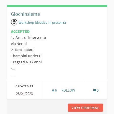
Giochinsieme
Workshop ideativo in presenza
ACCEPTED
1. Area di intervento
via Nenni
2. Destinatari
- bambini under 6
- ragazzi 6-12 anni
-...
Filter results for category:
CREATED AT
6
6 FOLLOWERS
FOLLOW
0
28/04/2023
GIOCHINSIEME
VIEW PROPOSAL
GIOCHIN