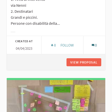
via Nenni
2. Destinatari
Grandi e piccini.
Persone con disabilità della...
Filter results for category:
CREATED AT
8
8 FOLLOWERS
FOLLOW
0
04/04/2023
TUTTI PER UNO, UNO PER TUTT
VIEW PROPOSAL
TUTTI P