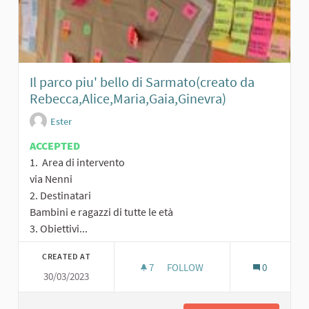
Il parco piu' bello di Sarmato(creato da
Rebecca,Alice,Maria,Gaia,Ginevra)
Ester
ACCEPTED
1. Area di intervento
via Nenni
2. Destinatari
Bambini e ragazzi di tutte le età
3. Obiettivi...
CREATED AT
7
7 FOLLOWERS
FOLLOW
0
30/03/2023
IL PARCO PIU' BELLO DI SARM