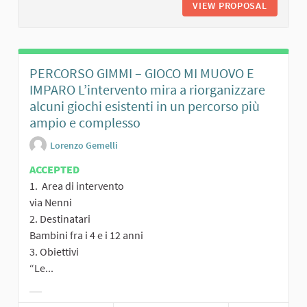
VIEW PROPOSAL
IL PARC
PERCORSO GIMMI – GIOCO MI MUOVO E
IMPARO L’intervento mira a riorganizzare
alcuni giochi esistenti in un percorso più
ampio e complesso
Lorenzo Gemelli
ACCEPTED
1. Area di intervento
via Nenni
2. Destinatari
Bambini fra i 4 e i 12 anni
3. Obiettivi
“Le...
Filter results for category: