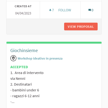
Filter results for category:
CREATED AT
7
7 FOLLOWERS
FOLLOW
0
04/04/2023
VIEW PROPOSAL
IL NUOVO
Giochinsieme
Workshop ideativo in presenza
ACCEPTED
1. Area di intervento
via Nenni
2. Destinatari
- bambini under 6
- ragazzi 6-12 anni
-...