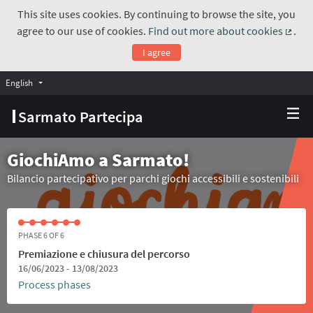
This site uses cookies. By continuing to browse the site, you
agree to our use of cookies.
Find out more about cookies
.
(Exte
I agree
English
Choose language
Scegli la lingua
Sarmato Partecipa
GiochiAmo a Sarmato!
Bilancio partecipativo per parchi giochi accessibili e sostenibili
PHASE 6 OF 6
Premiazione e chiusura del percorso
16/06/2023 - 13/08/2023
Process phases