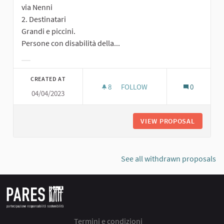
via Nenni
2. Destinatari
Grandi e piccini.
Persone con disabilità della...
Filter results for category:
CREATED AT
8
8 FOLLOWERS
FOLLOW
0
04/04/2023
TUTTI PER UNO, UNO PER TUTT
VIEW PROPOSAL
TUTTI P
See all withdrawn proposals
Termini e condizioni