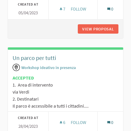
CREATED AT
7
7 FOLLOWERS
FOLLOW
0
05/04/2023
PERC
VIEW PROPOSAL
PERCORS
Un parco per tutti
Workshop ideativo in presenza
ACCEPTED
1. Area di intervento
via Verdi
2. Destinatari
Il parco è accessibile a tutti i cittadini....
CREATED AT
6
6 FOLLOWERS
FOLLOW
0
28/04/2023
UN PARCO PER TUTTI