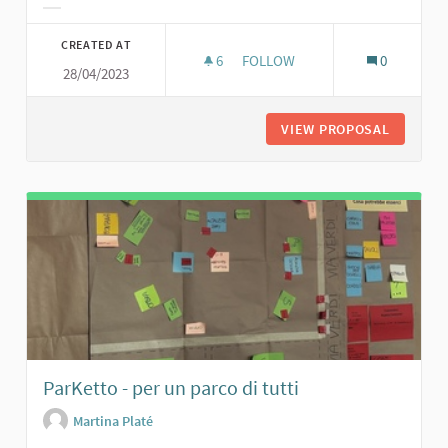
Filter results for category:
CREATED AT
6
6 FOLLOWERS
FOLLOW
0
28/04/2023
GIOCHINSIEME
VIEW PROPOSAL
GIOCHIN
ParKetto - per un parco di tutti
Martina Platé