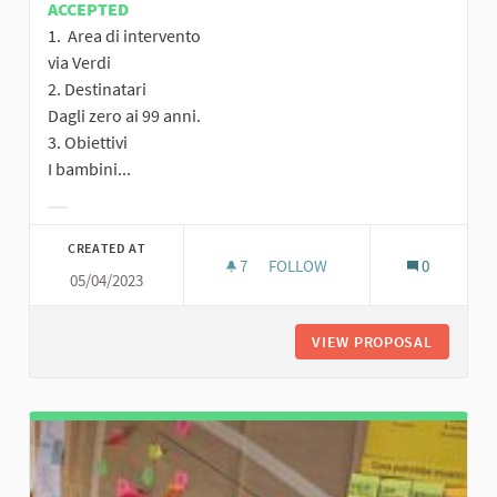
ACCEPTED
1. Area di intervento
via Verdi
2. Destinatari
Dagli zero ai 99 anni.
3. Obiettivi
I bambini...
Filter results for category:
CREATED AT
7
7 FOLLOWERS
FOLLOW
0
05/04/2023
PARKETTO - PER UN PARCO DI 
VIEW PROPOSAL
PARKETT