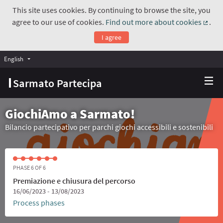
This site uses cookies. By continuing to browse the site, you
agree to our use of cookies.
Find out more about cookies
.
(Exte
I agree
English
Choose language
Scegli la lingua
Sarmato Partecipa
GiochiAmo a Sarmato!
Bilancio partecipativo per parchi giochi accessibili e sostenibili
PHASE 6 OF 6
Premiazione e chiusura del percorso
16/06/2023 - 13/08/2023
Process phases