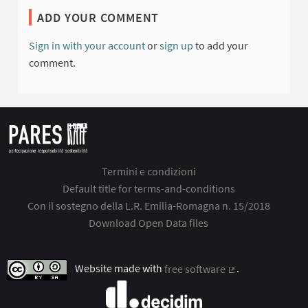
ADD YOUR COMMENT
Sign in with your account
or
sign up
to add your
comment.
Termini e condizioni
Default title for terms-and-conditions
Con il sostegno della L.R. Emilia-Romagna n. 15/2018
Download Open Data files
Website made with
free software
.
(External link)