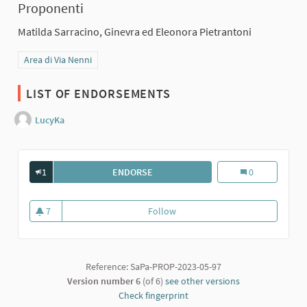
Proponenti
Matilda Sarracino, Ginevra ed Eleonora Pietrantoni
Filter results for category: Area di Via Nenni
Area di Via Nenni
LIST OF ENDORSEMENTS
LucyKa
1
ENDORSE
2. TUTTI PER UNO, UNO PER TUTTI
2. Tutti per uno,
0
7
Follow
2. Tutti per uno, uno per tutti
7 followers
Reference: SaPa-PROP-2023-05-97
Version number 6
(of 6)
see other versions
Check fingerprint