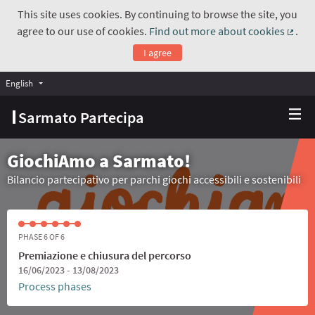
This site uses cookies. By continuing to browse the site, you
agree to our use of cookies.
Find out more about cookies
.
(Exte
I agree
English
Choose language
Scegli la lingua
Sarmato Partecipa
GiochiAmo a Sarmato!
Bilancio partecipativo per parchi giochi accessibili e sostenibili
PHASE 6 OF 6
Premiazione e chiusura del percorso
16/06/2023 - 13/08/2023
Process phases