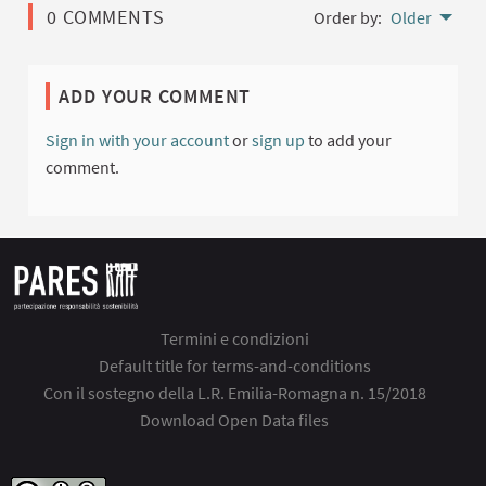
0 COMMENTS
Order by:
Older
ADD YOUR COMMENT
Sign in with your account
or
sign up
to add your
comment.
Termini e condizioni
Default title for terms-and-conditions
Con il sostegno della L.R. Emilia-Romagna n. 15/2018
Download Open Data files