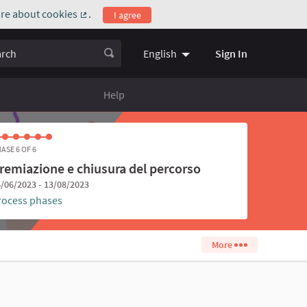
re about cookies
.
I agree
(External link)
ch
Sign In
English
Choose language
Scegli la l
Help
ASE 6 OF 6
remiazione e chiusura del percorso
/06/2023 - 13/08/2023
rocess phases
More