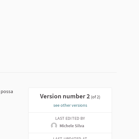
e possa
Version number 2
(of 2)
see other versions
LAST EDITED BY
Michele Silva
LAST UPDATED AT