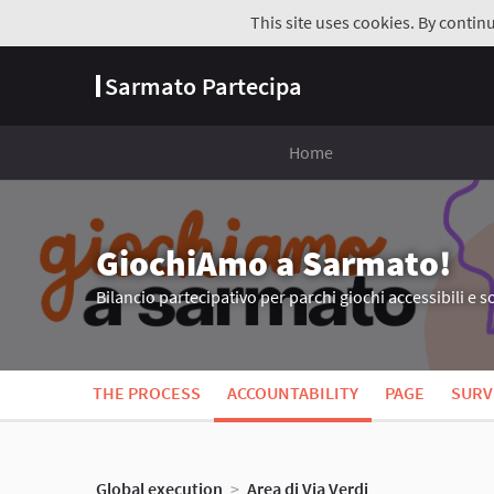
This site uses cookies. By contin
Sarmato Partecipa
Home
GiochiAmo a Sarmato!
Bilancio partecipativo per parchi giochi accessibili e so
THE PROCESS
ACCOUNTABILITY
PAGE
SURV
Global execution
>
Area di Via Verdi