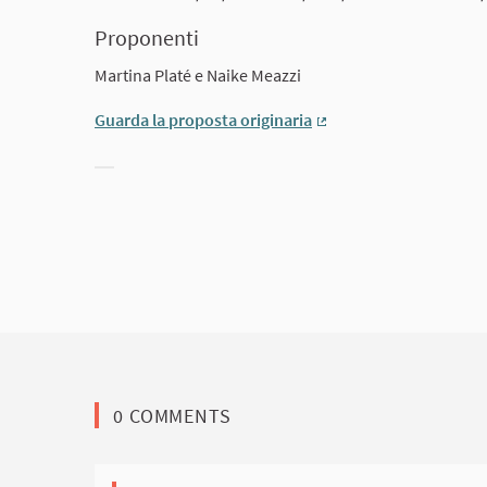
Proponenti
Martina Platé e Naike Meazzi
Guarda la proposta originaria
(External link)
Filter results for category:
0 COMMENTS