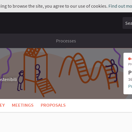
uing to browse the site, you agree to our use of cookies.
Find out mo
Sear
Processes
PH
P
stenibili
16
P
EY
MEETINGS
PROPOSALS