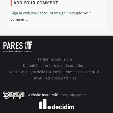
ADD YOUR COMMENT
Sign in with your account
or
sign up
to add your
comment.
Termini e condizioni
Default title for terms-and-conditions
Con il sostegno della L.R. Emilia-Romagna n. 15/2018
Download Open Data files
Website made with
free software
.
(External link)