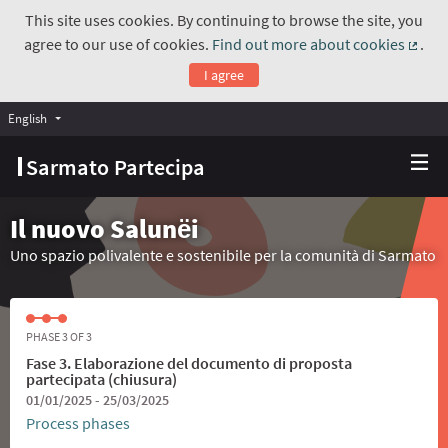
This site uses cookies. By continuing to browse the site, you
agree to our use of cookies.
Find out more about cookies
.
(Exte
I agree
English
Choose language
Scegli la lingua
Sarmato Partecipa
Il nuovo Salunёi
Uno spazio polivalente e sostenibile per la comunità di Sarmato
PHASE 3 OF 3
Fase 3. Elaborazione del documento di proposta
partecipata (chiusura)
01/01/2025 - 25/03/2025
Process phases