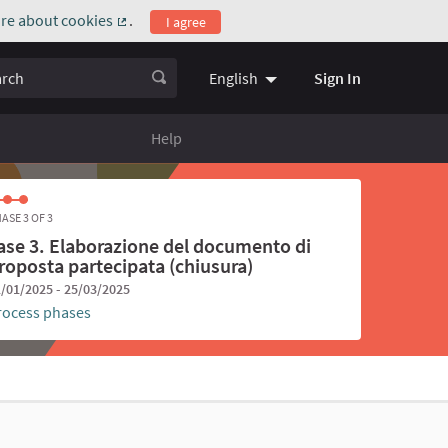
re about cookies
.
I agree
(External link)
ch
Sign In
English
Choose language
Scegli la l
Help
ASE 3 OF 3
ase 3. Elaborazione del documento di
roposta partecipata (chiusura)
/01/2025 - 25/03/2025
rocess phases