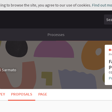
uing to browse the site, you agree to our use of cookies.
Find out mo
Sear
Processes
PH
F
p
di Sarmato
01
P
VEY
PROPOSALS
PAGE