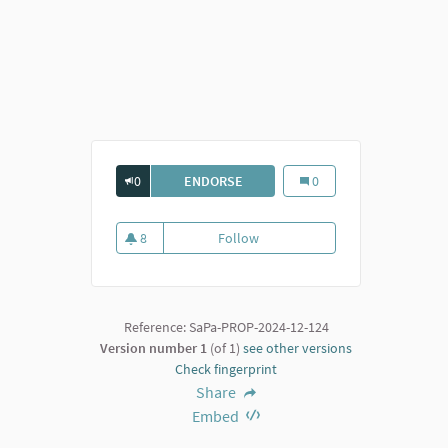
0
ENDORSE
SPAZIO PER IL KEBAB
Spazio per il Kebab
0
8
Follow
Spazio per il Kebab
8 followers
Reference: SaPa-PROP-2024-12-124
Version number 1
(of 1)
see other versions
Check fingerprint
Share
Embed