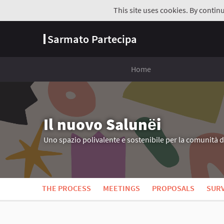
This site uses cookies. By contin
Sarmato Partecipa
Home
Il nuovo Salunёi
Uno spazio polivalente e sostenibile per la comunità 
THE PROCESS
MEETINGS
PROPOSALS
SUR