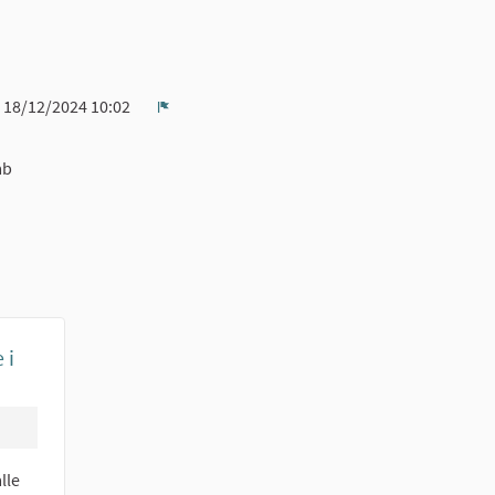
18/12/2024 10:02
Report
ab
 i
lle